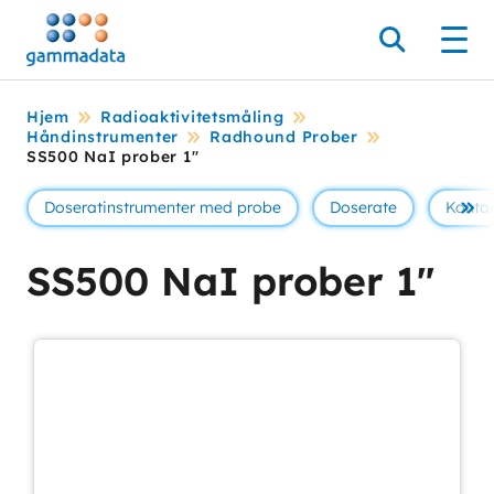
Hopp
til
Søk
Men
hovedinnholdett
Hjem
Radioaktivitetsmåling
Håndinstrumenter
Radhound Prober
SS500 NaI prober 1″
Doseratinstrumenter med probe
Doserate
Konta
Se 
SS500 NaI prober 1″