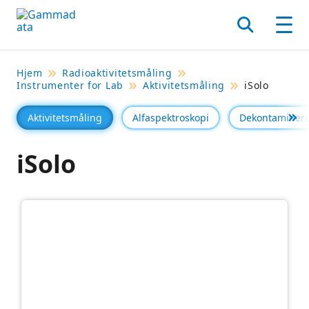
Hopp
til
Søk
Men
hovedinnholdett
Hjem
Radioaktivitetsmåling
Instrumenter for Lab
Aktivitetsmåling
iSolo
Aktivitetsmåling
Alfaspektroskopi
Dekontaminer
Se 
iSolo