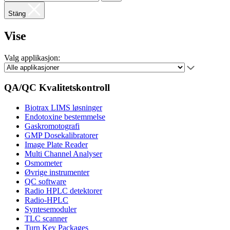
Stäng
Vise
Valg applikasjon:
QA/QC Kvalitetskontroll
Biotrax LIMS løsninger
Endotoxine bestemmelse
Gaskromotografi
GMP Dosekalibratorer
Image Plate Reader
Multi Channel Analyser
Osmometer
Øvrige instrumenter
QC software
Radio HPLC detektorer
Radio-HPLC
Syntesemoduler
TLC scanner
Turn Key Packages