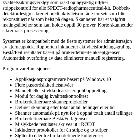
kvalitetssikringsverktøy som raskt og nøyaktig utfører
strippekontroll for alle SPECT-radiopharmaceutical-kit. Dobbelt-
detektordesign sikrer et bredt aktivitetsområde for sett som blir
rekonstituert når som helst på dagen. Skanneren har et valgfritt
matingstilbehør som kan holde opptil 30 prøver. Korte skannetider
sikrer rask prosessering.
Systemet er kompatibelt med de fleste systemer for administrasjon
av kjerneapotek. Rapporten inkluderer aktivitetsfordelingsgraf og
Bestå/Feil-resultater basert på brukerdefinerte akseptgrenser.
Automatisk overføring av data eliminerer manuell registrering.
Programvarefunksjoner:
Applikasjonsprogramvare basert på Windows 10
Flere passordsikkerhetsnivåer
Manuell eller strekkodeassistert jobboppretting
Modul for daglig kvalitetskontrolltest
Brukerdefinerbare skanneprotokoller
Definer skanning etter totalt antall tellinger eller tid
Skanner automatisk på nytt for å oppnå totalt antall tellinger
Brukerdefinerbare Bestå/Feil-grenser
Mislykkede resultater skrives ut i RØDT
Inkluderer protokoller for én stripe og to striper
Støtter to eller tre brukerdefinerte kuttgrenser