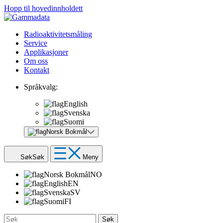
Hopp til hovedinnholdett
Radioaktivitetsmåling
Service
Applikasjoner
Om oss
Kontakt
Språkvalg:
English
Svenska
Suomi
Norsk Bokmål
Søk
Søk
Meny
Norsk Bokmål
NO
English
EN
Svenska
SV
Suomi
FI
Søk