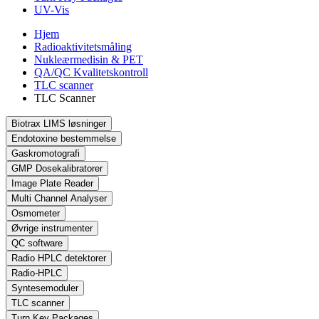
UV-Vis
Hjem
Radioaktivitetsmåling
Nukleærmedisin & PET
QA/QC Kvalitetskontroll
TLC scanner
TLC Scanner
Biotrax LIMS løsninger
Endotoxine bestemmelse
Gaskromotografi
GMP Dosekalibratorer
Image Plate Reader
Multi Channel Analyser
Osmometer
Øvrige instrumenter
QC software
Radio HPLC detektorer
Radio-HPLC
Syntesemoduler
TLC scanner
Turn Key Packages