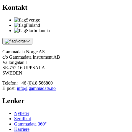
Kontakt
Sverige
Finland
Storbritannia
Norge
Gammadata Norge AS
c/o Gammadata Instrument AB
Vallongatan 1
SE-752 16 UPPSALA
SWEDEN
Telefon:
+46 (0)18 566800
E-post:
info@gammadata.no
Lenker
Nyheter
Sertifikat
Gammadata 360°
Karriere