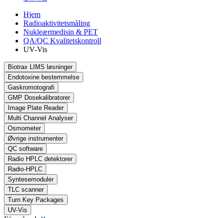
Hjem
Radioaktivitetsmåling
Nukleærmedisin & PET
QA/QC Kvalitetskontroll
UV-Vis
Biotrax LIMS løsninger
Endotoxine bestemmelse
Gaskromotografi
GMP Dosekalibratorer
Image Plate Reader
Multi Channel Analyser
Osmometer
Øvrige instrumenter
QC software
Radio HPLC detektorer
Radio-HPLC
Syntesemoduler
TLC scanner
Turn Key Packages
UV-Vis