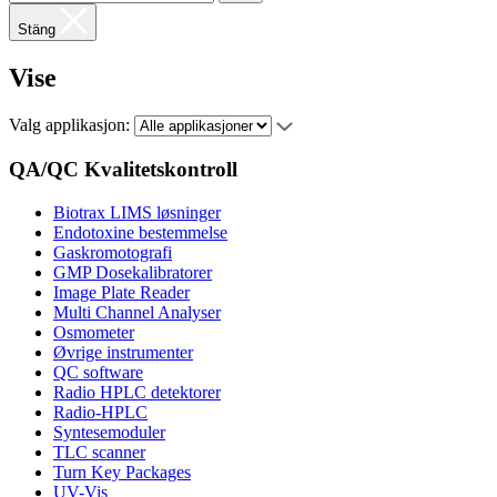
Stäng
Vise
Valg applikasjon:
QA/QC Kvalitetskontroll
Biotrax LIMS løsninger
Endotoxine bestemmelse
Gaskromotografi
GMP Dosekalibratorer
Image Plate Reader
Multi Channel Analyser
Osmometer
Øvrige instrumenter
QC software
Radio HPLC detektorer
Radio-HPLC
Syntesemoduler
TLC scanner
Turn Key Packages
UV-Vis