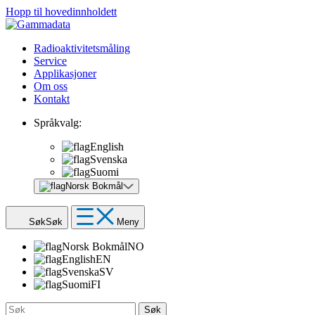
Hopp til hovedinnholdett
Radioaktivitetsmåling
Service
Applikasjoner
Om oss
Kontakt
Språkvalg:
English
Svenska
Suomi
Norsk Bokmål
Søk
Søk
Meny
Norsk Bokmål
NO
English
EN
Svenska
SV
Suomi
FI
Søk