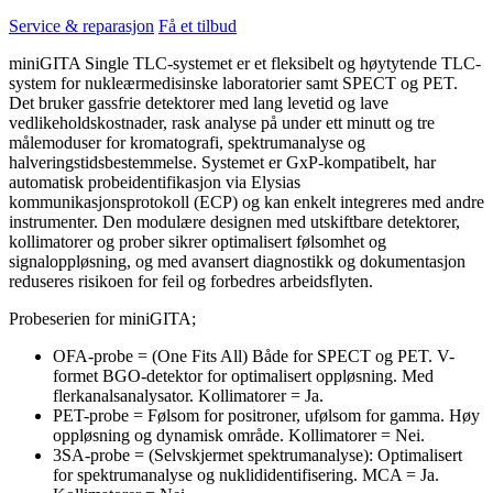
Service & reparasjon
Få et tilbud
miniGITA Single TLC-systemet er et fleksibelt og høytytende TLC-
system for nukleærmedisinske laboratorier samt SPECT og PET.
Det bruker gassfrie detektorer med lang levetid og lave
vedlikeholdskostnader, rask analyse på under ett minutt og tre
målemoduser for kromatografi, spektrumanalyse og
halveringstidsbestemmelse. Systemet er GxP-kompatibelt, har
automatisk probeidentifikasjon via Elysias
kommunikasjonsprotokoll (ECP) og kan enkelt integreres med andre
instrumenter. Den modulære designen med utskiftbare detektorer,
kollimatorer og prober sikrer optimalisert følsomhet og
signaloppløsning, og med avansert diagnostikk og dokumentasjon
reduseres risikoen for feil og forbedres arbeidsflyten.
Probeserien for miniGITA;
OFA-probe = (One Fits All) Både for SPECT og PET. V-
formet BGO-detektor for optimalisert oppløsning. Med
flerkanalsanalysator. Kollimatorer = Ja.
PET-probe = Følsom for positroner, ufølsom for gamma. Høy
oppløsning og dynamisk område. Kollimatorer = Nei.
3SA-probe = (Selvskjermet spektrumanalyse): Optimalisert
for spektrumanalyse og nuklididentifisering. MCA = Ja.