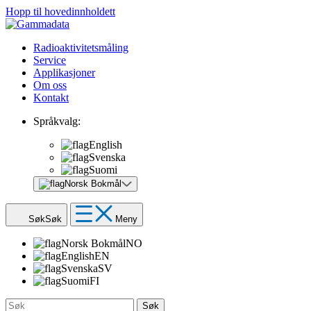
Hopp til hovedinnholdett
Radioaktivitetsmåling
Service
Applikasjoner
Om oss
Kontakt
Språkvalg:
English
Svenska
Suomi
Norsk Bokmål
Søk
Søk
Meny
Norsk Bokmål
NO
English
EN
Svenska
SV
Suomi
FI
Søk