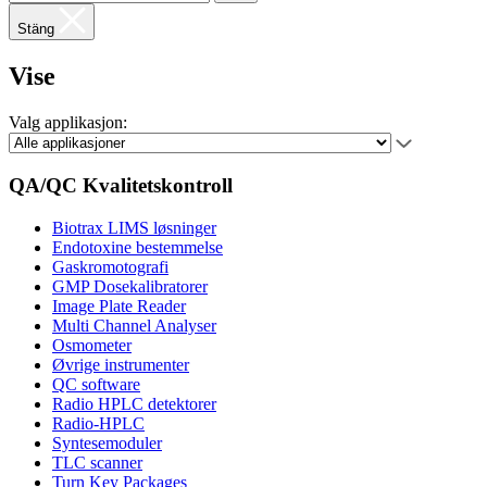
Stäng
Vise
Valg applikasjon:
QA/QC Kvalitetskontroll
Biotrax LIMS løsninger
Endotoxine bestemmelse
Gaskromotografi
GMP Dosekalibratorer
Image Plate Reader
Multi Channel Analyser
Osmometer
Øvrige instrumenter
QC software
Radio HPLC detektorer
Radio-HPLC
Syntesemoduler
TLC scanner
Turn Key Packages