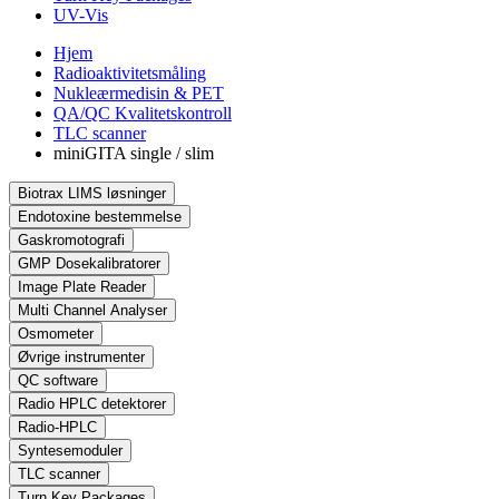
UV-Vis
Hjem
Radioaktivitetsmåling
Nukleærmedisin & PET
QA/QC Kvalitetskontroll
TLC scanner
miniGITA single / slim
Biotrax LIMS løsninger
Endotoxine bestemmelse
Gaskromotografi
GMP Dosekalibratorer
Image Plate Reader
Multi Channel Analyser
Osmometer
Øvrige instrumenter
QC software
Radio HPLC detektorer
Radio-HPLC
Syntesemoduler
TLC scanner
Turn Key Packages