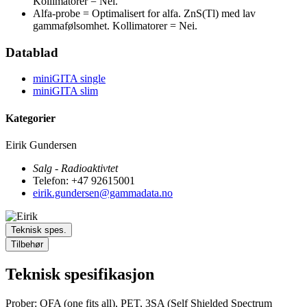
Kollimatorer = Nei.
Alfa-probe = Optimalisert for alfa. ZnS(Tl) med lav
gammafølsomhet. Kollimatorer = Nei.
Datablad
miniGITA single
miniGITA slim
Kategorier
Eirik Gundersen
Salg - Radioaktivtet
Telefon: +47 92615001
eirik.gundersen@gammadata.no
Teknisk spes.
Tilbehør
Teknisk spesifikasjon
Prober: OFA (one fits all), PET, 3SA (Self Shielded Spectrum