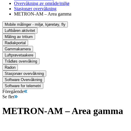
Overvåkning av område/miljø
Stasjonær overvåkning
METRON-AM – Area gamma
Mobile målinger - miljø, kjøretøy, fly
Luftbåren aktivitet
Måling av tritium
Radiakportal
Gammakamera
Luftprøvetaakere
Trådløs overvåking
Radon
Stasjonær overvåkning
Software Overvåkning
Software for telemetri
Föregående
Se fler
METRON-AM – Area gamma