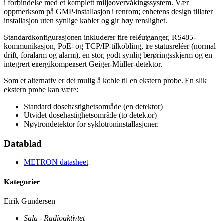
i forbindelse med et komplett miljøovervåkingssystem. Vær
oppmerksom på GMP-installasjon i renrom; enhetens design tillater
installasjon uten synlige kabler og gir høy renslighet.
Standardkonfigurasjonen inkluderer fire reléutganger, RS485-
kommunikasjon, PoE- og TCP/IP-tilkobling, tre statusreléer (normal
drift, foralarm og alarm), en stor, godt synlig berøringsskjerm og en
integrert energikompensert Geiger-Müller-detektor.
Som et alternativ er det mulig å koble til en ekstern probe. En slik
ekstern probe kan være:
Standard dosehastighetsområde (en detektor)
Utvidet dosehastighetsområde (to detektor)
Nøytrondetektor for syklotroninstallasjoner.
Datablad
METRON datasheet
Kategorier
Eirik Gundersen
Salg - Radioaktivtet