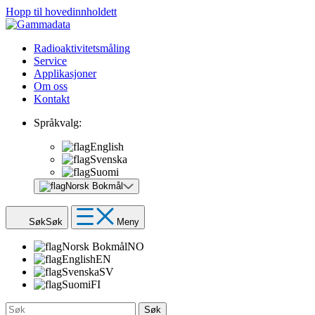
Hopp til hovedinnholdett
Radioaktivitetsmåling
Service
Applikasjoner
Om oss
Kontakt
Språkvalg:
English
Svenska
Suomi
Norsk Bokmål
Søk
Søk
Meny
Norsk Bokmål
NO
English
EN
Svenska
SV
Suomi
FI
Søk