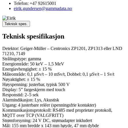
Telefon: +47 92615001
eirik.gundersen@gammadata.no
Teknisk spes.
Teknisk spesifikasjon
Detektor: Geiger-Müller – Centronics ZP1201, ZP1313 eller LND
71210, 7149
Strålingstype: gamma
Energiområde: 50 keV – 1,5 MeV
Energiavhengighet: ± 15 %
Måleområde: 0,1 µSv/t – 10 mSv/t, Dobbel: 0,1 µSv/t – 1 Sv/t
Nøyaktighet: ± 15 %
Høyspenning: justerbar, typisk 500 V
Display: 5” fargeskjerm med touch
Responstid: 2–5 sek
Alarmindikasjon: Lys, Akustisk
Utgang: 4 justerbare reléer (spenningsfrie kontakter)
Kommunikasjonsprotokoll: RS485 med proprietær protokoll,
MQTT over TCP (VALGFRITT)
Strømforsyning: 24 V DC, strømadapter inkludert
Mål: 155 mm bredde x 143 mm høyde, 47 mm dybde