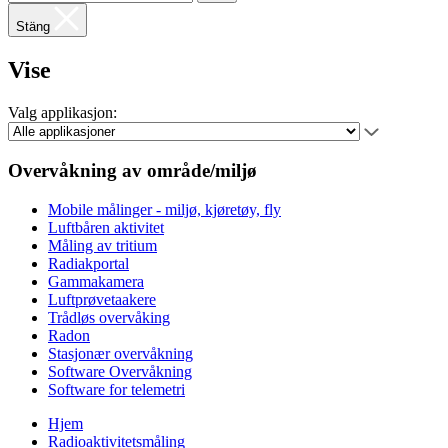
Stäng
Vise
Valg applikasjon:
Overvåkning av område/miljø
Mobile målinger - miljø, kjøretøy, fly
Luftbåren aktivitet
Måling av tritium
Radiakportal
Gammakamera
Luftprøvetaakere
Trådløs overvåking
Radon
Stasjonær overvåkning
Software Overvåkning
Software for telemetri
Hjem
Radioaktivitetsmåling