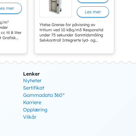
Les mer
Les mer
Bq/m³
Ytelse Grense for påvisning av
nder
tritium ved 10 kBq/m3 Responstid
c til 8 liter
under 75 sekunder Sanntidsmåling
 Grafisk...
Selvkontroll Integrerte lyd- og...
Lenker
Nyheter
Sertifikat
Gammadata 360°
Karriere
Opplæring
Vilkår