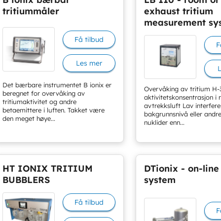
tritiummåler
exhaust tritium
measurement sy
Få tilbud
F
Les mer
Det bærbare instrumentet B ionix er
Overvåking av tritium H-
beregnet for overvåking av
aktivitetskonsentrasjon i
tritiumaktivitet og andre
avtrekksluft Lav interfer
betaemittere i luften. Takket være
bakgrunnsnivå eller andr
den meget høye...
nuklider enn...
HT IONIX TRITIUM
DTionix - on-line
BUBBLERS
system
Få tilbud
F