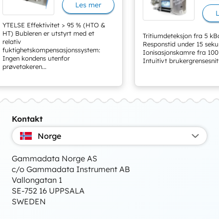
Les mer
YTELSE Effektivitet > 95 % (HTO &
HT) Bubleren er utstyrt med et
Tritiumdeteksjon fra 5 k
relativ
Responstid under 15 seku
fuktighetskompensasjonssystem:
Ionisasjonskamre fra 100 c
Ingen kondens utenfor
Intuitivt brukergrensesnitt
prøvetakeren...
Kontakt
Norge
Gammadata Norge AS
c/o Gammadata Instrument AB
Vallongatan 1
SE-752 16 UPPSALA
SWEDEN