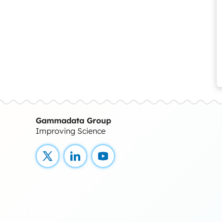
Gammadata Group
Improving Science
X
LinkedIn
YouTube