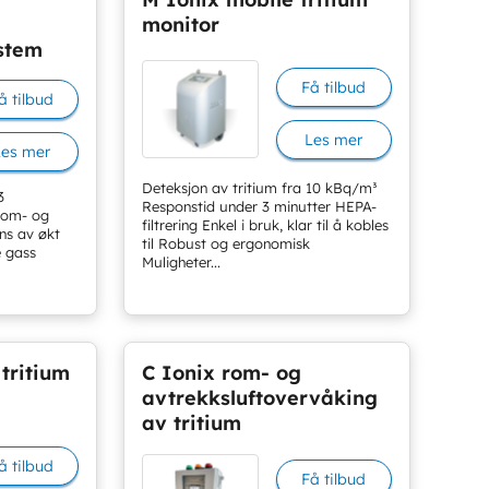
monitor
stem
Få tilbud
å tilbud
Les mer
Les mer
Deteksjon av tritium fra 10 kBq/m³
3
Responstid under 3 minutter HEPA-
 rom- og
filtrering Enkel i bruk, klar til å kobles
ens av økt
til Robust og ergonomisk
e gass
Muligheter...
 tritium
C Ionix rom- og
avtrekksluftovervåking
av tritium
å tilbud
Få tilbud