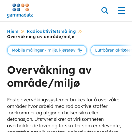
Hopp
til
Søk
Men
hovedinnholdett
Hjem
Radioaktivitetsmåling
Overvåkning av område/miljø
Mobile målinger - miljø, kjøretøy, fly
Luftbåren aktivitet
Se 
Overvåkning av
område/miljø
Faste overvåkingssystemer brukes for å overvåke
områder hvor arbeid med radioaktive stoffer
forekommer og utgjør en helserisiko eller
detonasjon. Utstyret sikrer at virksomheten
overholder de lover og forskrifter som er relevante,
opprettholder sikkerheten, og beskytter arbeidere