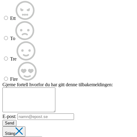
Ett
To
Tre
Fire
Gjerne fortell hvorfor du har gitt denne tilbakemeldingen:
E-post:
Send
Stäng