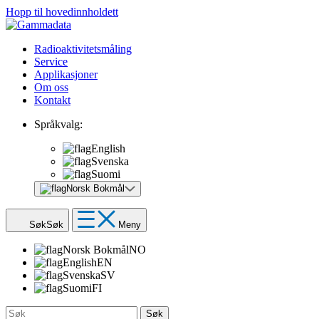
Hopp til hovedinnholdett
Radioaktivitetsmåling
Service
Applikasjoner
Om oss
Kontakt
Språkvalg:
English
Svenska
Suomi
Norsk Bokmål
Søk
Søk
Meny
Norsk Bokmål
NO
English
EN
Svenska
SV
Suomi
FI
Søk