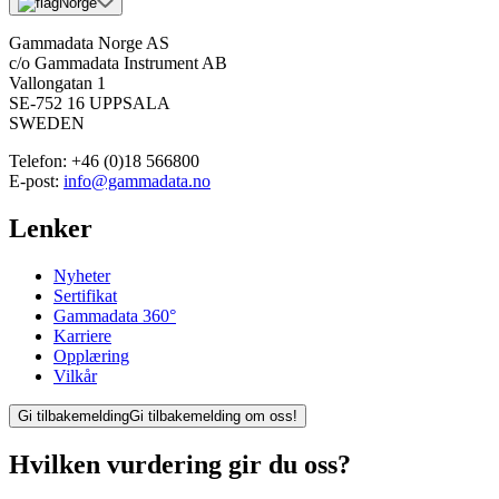
Norge
Gammadata Norge AS
c/o Gammadata Instrument AB
Vallongatan 1
SE-752 16 UPPSALA
SWEDEN
Telefon:
+46 (0)18 566800
E-post:
info@gammadata.no
Lenker
Nyheter
Sertifikat
Gammadata 360°
Karriere
Opplæring
Vilkår
Gi tilbakemelding
Gi tilbakemelding om oss!
Hvilken vurdering gir du oss?