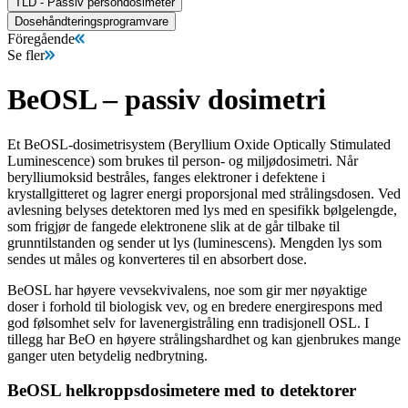
TLD - Passiv persondosimeter
Dosehåndteringsprogramvare
Föregående
Se fler
BeOSL – passiv dosimetri
Et BeOSL-dosimetrisystem (Beryllium Oxide Optically Stimulated
Luminescence) som brukes til person- og miljødosimetri. Når
berylliumoksid bestråles, fanges elektroner i defektene i
krystallgitteret og lagrer energi proporsjonal med strålingsdosen. Ved
avlesning belyses detektoren med lys med en spesifikk bølgelengde,
som frigjør de fangede elektronene slik at de går tilbake til
grunntilstanden og sender ut lys (luminescens). Mengden lys som
sendes ut måles og konverteres til en absorbert dose.
BeOSL har høyere vevsekvivalens, noe som gir mer nøyaktige
doser i forhold til biologisk vev, og en bredere energirespons med
god følsomhet selv for lavenergistråling enn tradisjonell OSL. I
tillegg har BeO en høyere strålingshardhet og kan gjenbrukes mange
ganger uten betydelig nedbrytning.
BeOSL helkroppsdosimetere med to detektorer