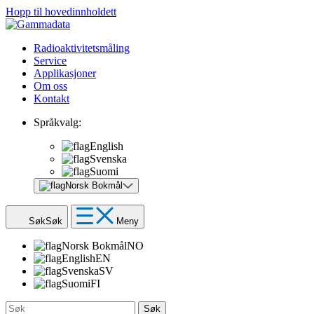
Hopp til hovedinnholdett
Radioaktivitetsmåling
Service
Applikasjoner
Om oss
Kontakt
Språkvalg:
English
Svenska
Suomi
Norsk Bokmål
Søk
Søk
Meny
Norsk Bokmål
NO
English
EN
Svenska
SV
Suomi
FI
Søk