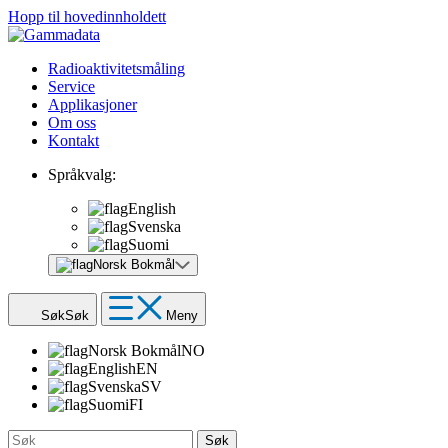
Hopp til hovedinnholdett
Radioaktivitetsmåling
Service
Applikasjoner
Om oss
Kontakt
Språkvalg:
English
Svenska
Suomi
Norsk Bokmål
Søk
Søk
Meny
Norsk Bokmål
NO
English
EN
Svenska
SV
Suomi
FI
Søk