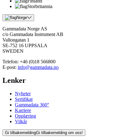
Finland
Storbritannia
Norge
Gammadata Norge AS
c/o Gammadata Instrument AB
Vallongatan 1
SE-752 16 UPPSALA
SWEDEN
Telefon:
+46 (0)18 566800
E-post:
info@gammadata.no
Lenker
Nyheter
Sertifikat
Gammadata 360°
Karriere
Opplæring
Vilkår
Gi tilbakemelding
Gi tilbakemelding om oss!