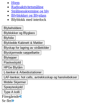
Hjem
Radioaktivitetsmåling
Strålingsskjerming og bly
Blyblokker og Blyglass
Blyblokk med interlock
Blybeholdere
Blyblokker og Blyglass
Blyfolie
Blykledde Kabinett & Møbler
Blyskap for lagring av strålekilder
Blyskjermede søppelbøtte
Blytepper
Flaskeskjold
HPGe Blytårn
L-benker & Arbeidsstationer
LAF-benker, hot cells, avtrekksskap og hanskebokser
Mobile Skjermer
Sprøyteskjold
Type A kolli
Föregående
Se fler