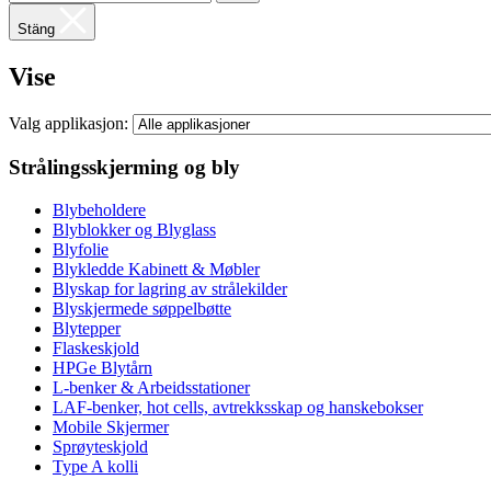
Stäng
Vise
Valg applikasjon:
Strålingsskjerming og bly
Blybeholdere
Blyblokker og Blyglass
Blyfolie
Blykledde Kabinett & Møbler
Blyskap for lagring av strålekilder
Blyskjermede søppelbøtte
Blytepper
Flaskeskjold
HPGe Blytårn
L-benker & Arbeidsstationer
LAF-benker, hot cells, avtrekksskap og hanskebokser
Mobile Skjermer
Sprøyteskjold
Type A kolli