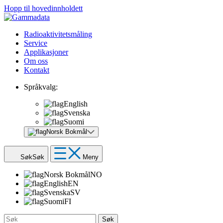
Hopp til hovedinnholdett
Radioaktivitetsmåling
Service
Applikasjoner
Om oss
Kontakt
Språkvalg:
English
Svenska
Suomi
Norsk Bokmål
Søk
Søk
Meny
Norsk Bokmål
NO
English
EN
Svenska
SV
Suomi
FI
Søk