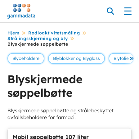
Hopp
til
Søk
Men
hovedinnholdett
Hjem
Radioaktivitetsmåling
Strålingsskjerming og bly
Blyskjermede søppelbøtte
Blybeholdere
Blyblokker og Blyglass
Blyfolie
Se 
Blyskjermede
søppelbøtte
Blyskjermede søppelbøtte og strålebeskyttet
avfallsbeholdere for farmaci.
Mobil søppelbøtte 107 liter