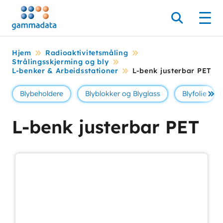
Hopp
til
Søk
Men
hovedinnholdett
Hjem
Radioaktivitetsmåling
Strålingsskjerming og bly
L-benker & Arbeidsstationer
L-benk justerbar PET
Blybeholdere
Blyblokker og Blyglass
Blyfolie
Se 
L-benk justerbar PET