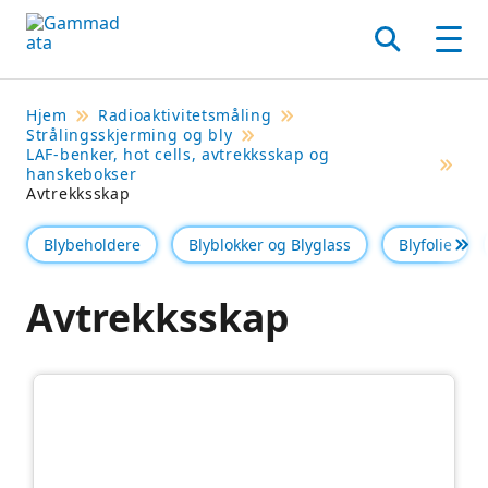
Hopp
til
Søk
Men
hovedinnholdett
Hjem
Radioaktivitetsmåling
Strålingsskjerming og bly
LAF-benker, hot cells, avtrekksskap og
hanskebokser
Avtrekksskap
Blybeholdere
Blyblokker og Blyglass
Blyfolie
Se 
Avtrekksskap