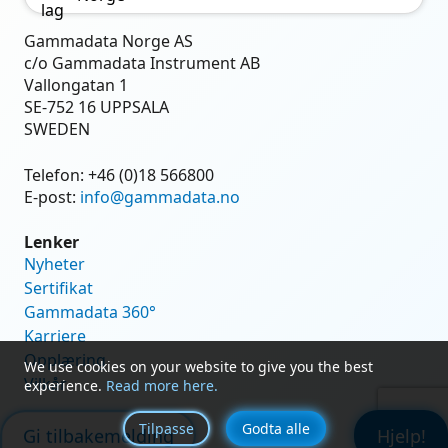
Gammadata Norge AS
c/o Gammadata Instrument AB
Vallongatan 1
SE-752 16 UPPSALA
SWEDEN
Telefon:
+46 (0)18 566800
E-post:
info@gammadata.no
Lenker
Nyheter
Sertifikat
Gammadata 360°
Karriere
Opplæring
We use cookies on your website to give you the best
Vilkår
experience.
Read more here.
Tilpasse
Godta alle
Gi tilbakemelding
Hjelp!