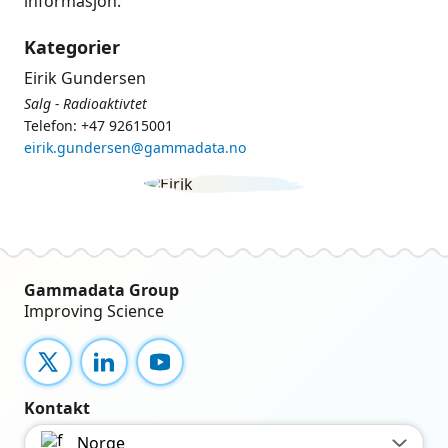
informasjon.
Kategorier
Eirik Gundersen
Salg - Radioaktivtet
Telefon: +47 92615001
eirik.gundersen@gammadata.no
Gammadata Group
Improving Science
X
LinkedIn
YouTube
Kontakt
Norge