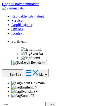
Hopp til hovedinnholdett
Radioaktivitetsmåling
Service
Applikasjoner
Om oss
Kontakt
Språkvalg:
English
Svenska
Suomi
Norsk Bokmål
Søk
Søk
Meny
Norsk Bokmål
NO
English
EN
Svenska
SV
Suomi
FI
Søk