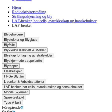
Hjem
Radioaktivitetsmåling
Strålingsskjerming og bly
LAF-benker, hot cells, avtrekksskap og hanskebokser
LAF-benker
Blybeholdere
Blyblokker og Blyglass
Blyfolie
Blykledde Kabinett & Møbler
Blyskap for lagring av strålekilder
Blyskjermede søppelbøtte
Blytepper
Flaskeskjold
HPGe Blytårn
L-benker & Arbeidsstationer
LAF-benker, hot cells, avtrekksskap og hanskebokser
Mobile Skjermer
Sprøyteskjold
Type A kolli
Föregående
Se fler