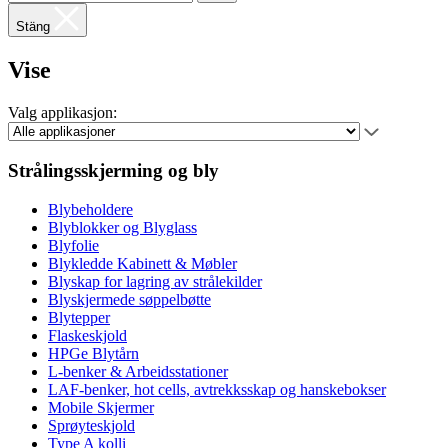
Stäng
Vise
Valg applikasjon:
Strålingsskjerming og bly
Blybeholdere
Blyblokker og Blyglass
Blyfolie
Blykledde Kabinett & Møbler
Blyskap for lagring av strålekilder
Blyskjermede søppelbøtte
Blytepper
Flaskeskjold
HPGe Blytårn
L-benker & Arbeidsstationer
LAF-benker, hot cells, avtrekksskap og hanskebokser
Mobile Skjermer
Sprøyteskjold
Type A kolli