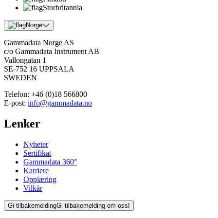
Storbritannia
Norge
Gammadata Norge AS
c/o Gammadata Instrument AB
Vallongatan 1
SE-752 16 UPPSALA
SWEDEN
Telefon:
+46 (0)18 566800
E-post:
info@gammadata.no
Lenker
Nyheter
Sertifikat
Gammadata 360°
Karriere
Opplæring
Vilkår
Gi tilbakemelding
Gi tilbakemelding om oss!