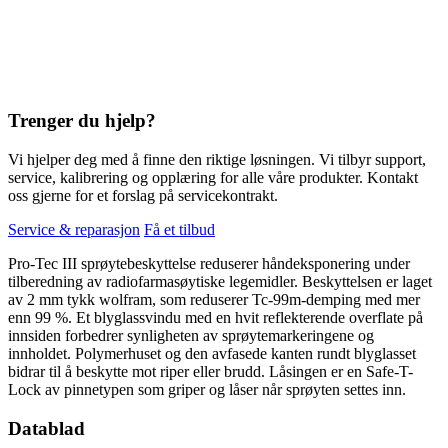
Trenger du hjelp?
Vi hjelper deg med å finne den riktige løsningen. Vi tilbyr support,
service, kalibrering og opplæring for alle våre produkter. Kontakt
oss gjerne for et forslag på servicekontrakt.
Service & reparasjon
Få et tilbud
Pro-Tec III sprøytebeskyttelse reduserer håndeksponering under
tilberedning av radiofarmasøytiske legemidler. Beskyttelsen er laget
av 2 mm tykk wolfram, som reduserer Tc-99m-demping med mer
enn 99 %. Et blyglassvindu med en hvit reflekterende overflate på
innsiden forbedrer synligheten av sprøytemarkeringene og
innholdet. Polymerhuset og den avfasede kanten rundt blyglasset
bidrar til å beskytte mot riper eller brudd. Låsingen er en Safe-T-
Lock av pinnetypen som griper og låser når sprøyten settes inn.
Datablad