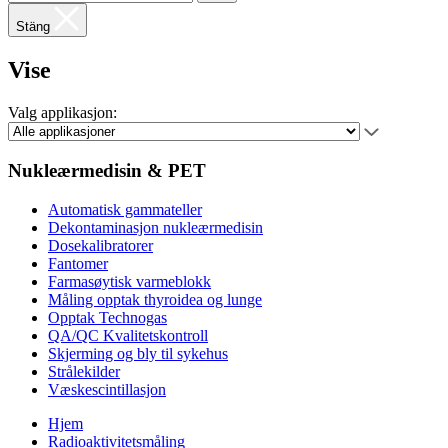
Stäng
Vise
Valg applikasjon:
Nukleærmedisin & PET
Automatisk gammateller
Dekontaminasjon nukleærmedisin
Dosekalibratorer
Fantomer
Farmasøytisk varmeblokk
Måling opptak thyroidea og lunge
Opptak Technogas
QA/QC Kvalitetskontroll
Skjerming og bly til sykehus
Strålekilder
Væskescintillasjon
Hjem
Radioaktivitetsmåling