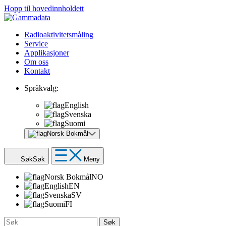
Hopp til hovedinnholdett
Radioaktivitetsmåling
Service
Applikasjoner
Om oss
Kontakt
Språkvalg:
English
Svenska
Suomi
Norsk Bokmål
Søk
Søk
Meny
Norsk Bokmål
NO
English
EN
Svenska
SV
Suomi
FI
Søk