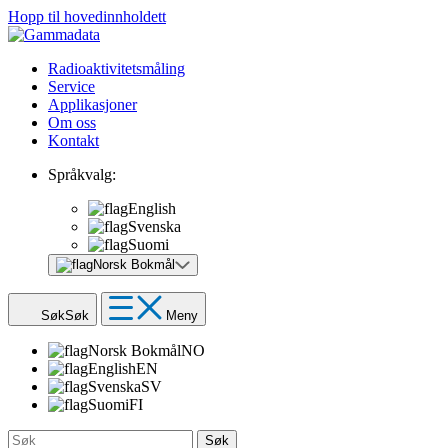
Hopp til hovedinnholdett
Radioaktivitetsmåling
Service
Applikasjoner
Om oss
Kontakt
Språkvalg:
English
Svenska
Suomi
Norsk Bokmål
Søk
Søk
Meny
Norsk Bokmål
NO
English
EN
Svenska
SV
Suomi
FI
Søk