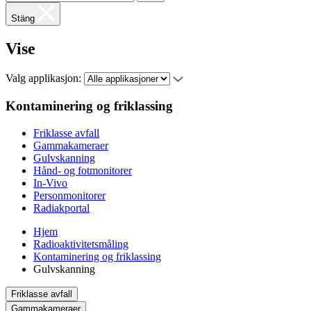
Stäng
Vise
Valg applikasjon:
Kontaminering og friklassing
Friklasse avfall
Gammakameraer
Gulvskanning
Hånd- og fotmonitorer
In-Vivo
Personmonitorer
Radiakportal
Hjem
Radioaktivitetsmåling
Kontaminering og friklassing
Gulvskanning
Friklasse avfall
Gammakameraer