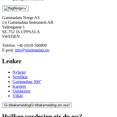
Norge
Gammadata Norge AS
c/o Gammadata Instrument AB
Vallongatan 1
SE-752 16 UPPSALA
SWEDEN
Telefon:
+46 (0)18 566800
E-post:
info@gammadata.no
Lenker
Nyheter
Sertifikat
Gammadata 360°
Karriere
Opplæring
Vilkår
Gi tilbakemelding
Gi tilbakemelding om oss!
Hvilken vurdering gir du oss?