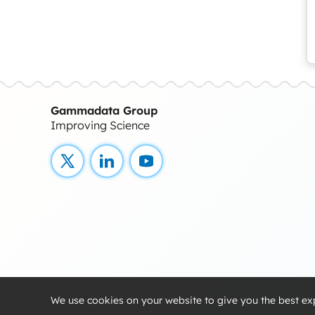
Gammadata Group
Improving Science
X
LinkedIn
YouTube
We use cookies on your website to give you the best ex