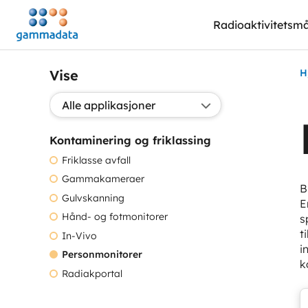
Hopp
Radioaktivitetsmå
til
hovedinnholdett
Vise
H
Valg applikasjon:
Kontaminering og friklassing
Friklasse avfall
Gammakameraer
B
Gulvskanning
E
Hånd- og fotmonitorer
s
t
In-Vivo
i
Personmonitorer
k
Radiakportal