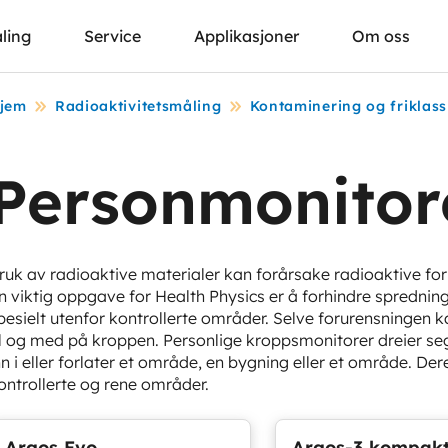
ling
Service
Applikasjoner
Om oss
jem
Radioaktivitetsmåling
Kontaminering og friklass
Personmonitor
ruk av radioaktive materialer kan forårsake radioaktive fo
n viktig oppgave for Health Physics er å forhindre sprednin
pesielt utenfor kontrollerte områder. Selve forurensningen
il og med på kroppen. Personlige kroppsmonitorer dreier se
nn i eller forlater et område, en bygning eller et område. D
ontrollerte og rene områder.
Argos Evo
Argos-3 kompak