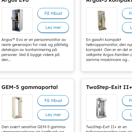
Få tilbud
F
Les mer
Argos™ Evo er en personmonitor av
En gassfri kompakt
neste generasjon for rask og pålitelig
helkroppsmonitor, den ny
deteksjon av kontaminering på
kompakt. Den er en del a
personer. Ved å bygge videre på
velkjente Argos-familien 
den...
samme maskinvare og...
GEM-5 gammaportal
TwoStep-Exit II
Få tilbud
F
Les mer
Den svært sensitive GEM-5 gamma-
TwoStep-Exit II+ er en
utgangsmonitoren gir kraftverk og
helkroppsmonitor som sje