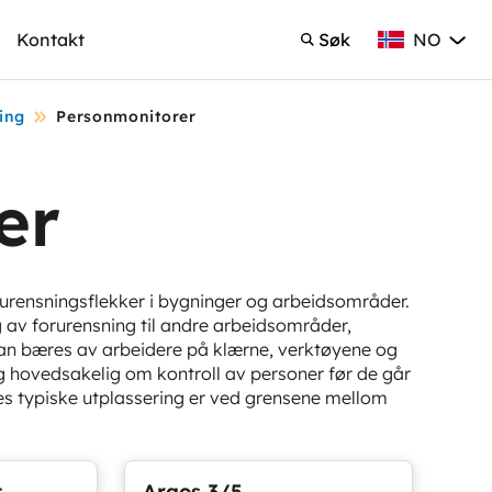
NO
Kontakt
Søk
Norsk Bokmå
Søk
ing
Personmonitorer
er
rurensningsflekker i bygninger og arbeidsområder.
g av forurensning til andre arbeidsområder,
 kan bæres av arbeidere på klærne, verktøyene og
g hovedsakelig om kontroll av personer før de går
eres typiske utplassering er ved grensene mellom
t
Argos 3/5