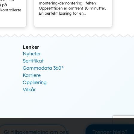
montering/demontering i felten.
) på
Oppsetttiden er omtrent 10 minutter.
kontrollerte
En perfekt løsning for en...
Lenker
Nyheter
Sertifikat
Gammadata 360°
Karriere
Opplæring
Vilkår
Gi tilbakemelding om oss!
Trenger hjelp?