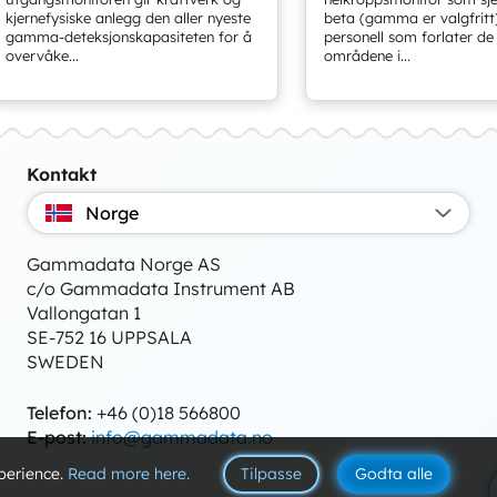
kjernefysiske anlegg den aller nyeste
beta (gamma er valgfritt
gamma-deteksjonskapasiteten for å
personell som forlater de 
overvåke...
områdene i...
Kontakt
Norge
Gammadata Norge AS
c/o Gammadata Instrument AB
Vallongatan 1
SE-752 16 UPPSALA
SWEDEN
Telefon:
+46 (0)18 566800
E-post:
info@gammadata.no
perience.
Read more here.
Tilpasse
Godta alle