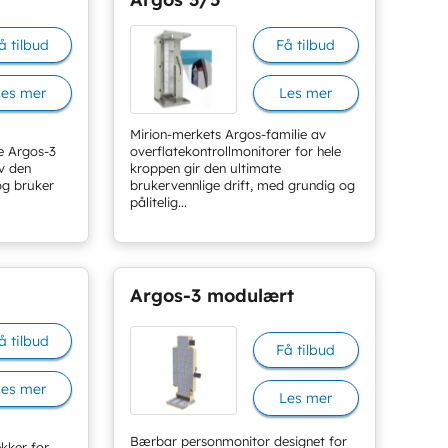
å tilbud
Få tilbud
Les mer
Les mer
Mirion-merkets Argos-familie av
e Argos-3
overflatekontrollmonitorer for hele
v den
kroppen gir den ultimate
og bruker
brukervennlige drift, med grundig og
pålitelig...
+
Argos-3 modulært
å tilbud
Få tilbud
Les mer
Les mer
Bærbar personmonitor designet for
kker for