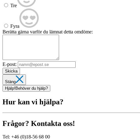
Tre
Fyra
Berätta gärna varför du lämnat detta omdöme:
E-post:
Skicka
Stäng
Hjälp!
Behöver du hjälp?
Hur kan vi hjälpa?
Frågor? Kontakta oss!
Tel:
+46 (0)18-56 68 00