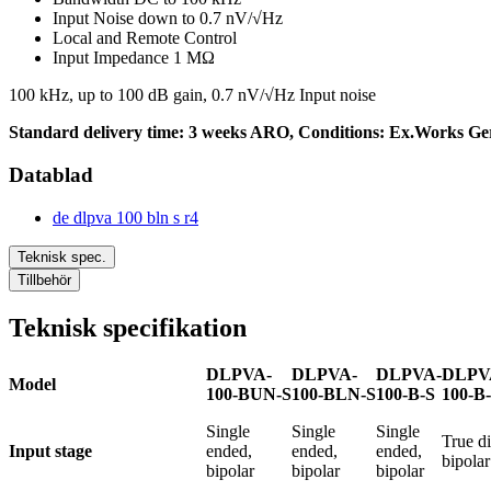
Input Noise down to 0.7 nV/√Hz
Local and Remote Control
Input Impedance 1 MΩ
100 kHz, up to 100 dB gain, 0.7 nV/√Hz Input noise
Standard delivery time: 3 weeks ARO, Conditions: Ex.Works Ger
Datablad
de dlpva 100 bln s r4
Teknisk spec.
Tillbehör
Teknisk specifikation
DLPVA-
DLPVA-
DLPVA-
DLPV
Model
100-BUN-S
100-BLN-S
100-B-S
100-B
Single
Single
Single
True di
Input stage
ended,
ended,
ended,
bipolar
bipolar
bipolar
bipolar