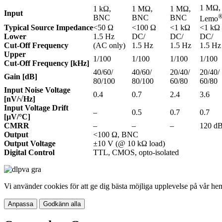
1 MΩ
1 kΩ,
1 MΩ,
1 MΩ,
Input
BNC
BNC
BNC
Lemo
Typical Source Impedance
<50 Ω
<100 Ω
<1 kΩ
<1 kΩ
Lower
1.5 Hz
DC/
DC/
DC/
Cut-Off Frequency
(AC only)
1.5 Hz
1.5 Hz
1.5 Hz
Upper
1/100
1/100
1/100
1/100
Cut-Off Frequency [kHz]
40/60/
40/60/
20/40/
20/40/
Gain [dB]
80/100
80/100
60/80
60/80
Input Noise Voltage
0.4
0.7
2.4
3.6
[nV/√Hz]
Input Voltage Drift
–
0.5
0.7
0.7
[µV/°C]
CMRR
–
–
–
120 dB
Output
<100 Ω, BNC
Output Voltage
±10 V (@ 10 kΩ load)
Digital Control
TTL, CMOS, opto-isolated
Vi använder cookies för att ge dig bästa möjliga upplevelse på vår he
Anpassa
Godkänn alla