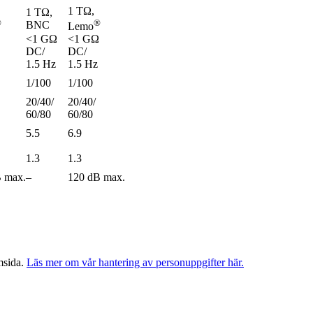
,
1 TΩ,
1 TΩ,
®
®
BNC
Lemo
<1 GΩ
<1 GΩ
DC/
DC/
1.5 Hz
1.5 Hz
1/100
1/100
20/40/
20/40/
60/80
60/80
5.5
6.9
1.3
1.3
 max.
–
120 dB max.
msida.
Läs mer om vår hantering av personuppgifter här.