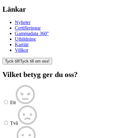
Länkar
Nyheter
Certifieringar
Gammadata 360°
Utbildning
Karriär
Villkor
Tyck till!
Tyck till om oss!
Vilket betyg ger du oss?
Ett
Två