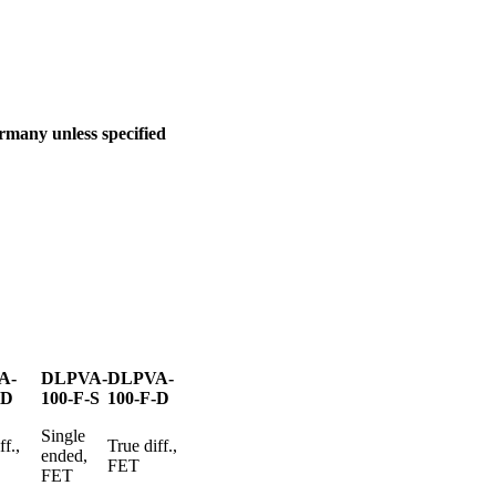
many unless specified
A-
DLPVA-
DLPVA-
-D
100-F-S
100-F-D
Single
ff.,
True diff.,
ended,
FET
FET