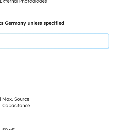
g External Photodiodes
ks Germany unless specified
l
Max. Source
Capacitance
50 pF