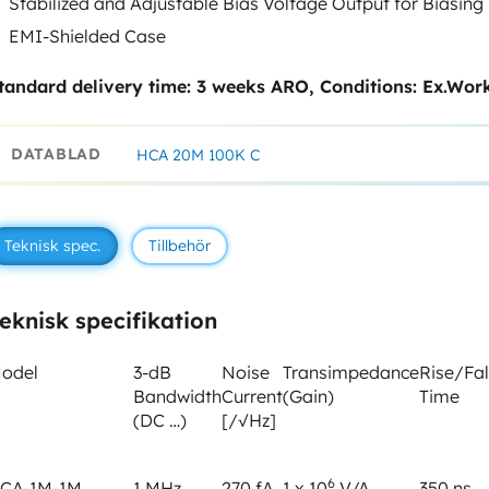
Stabilized and Adjustable Bias Voltage Output for Biasin
EMI-Shielded Case
tandard delivery time: 3 weeks ARO, Conditions: Ex.Wor
DATABLAD
HCA 20M 100K C
Teknisk spec.
Tillbehör
eknisk specifikation
odel
3-dB
Noise
Transimpedance
Rise/Fal
Bandwidth
Current
(Gain)
Time
(DC …)
[/√Hz]
6
CA-1M-1M
1 MHz
270 fA
1 x 10
V/A
350 ns