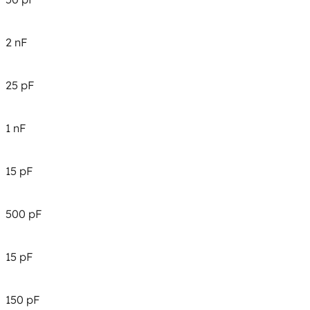
2 nF
25 pF
1 nF
15 pF
500 pF
15 pF
150 pF