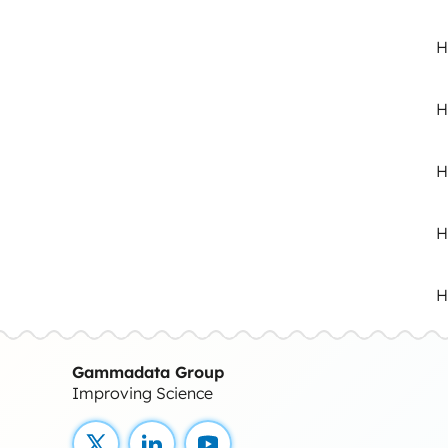
H
H
H
H
H
Gammadata Group
Improving Science