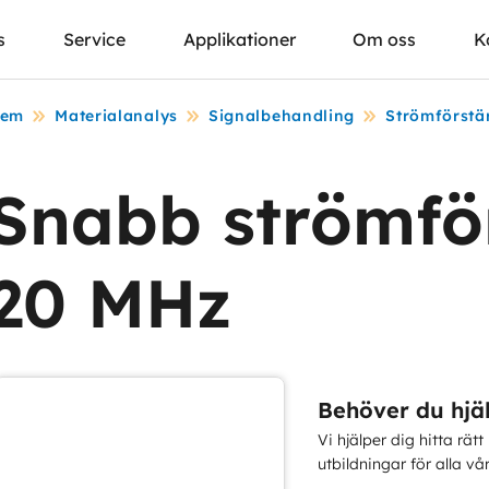
s
Service
Applikationer
Om oss
K
em
Materialanalys
Signalbehandling
Strömförstä
Snabb strömfö
20 MHz
Behöver du hjä
Vi hjälper dig hitta rätt
utbildningar för alla vå