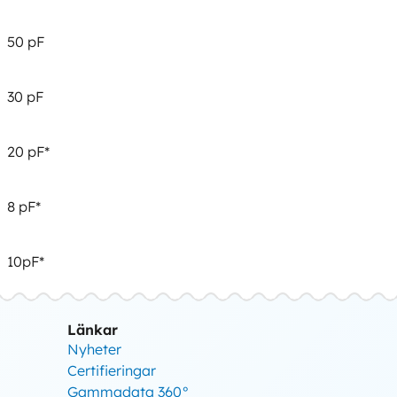
50 pF
30 pF
20 pF*
8 pF*
10pF*
Länkar
Nyheter
Certifieringar
Gammadata 360°