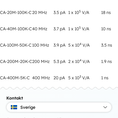
5
CA-20M-100K-C
20 MHz
3.5 pA
1 x 10
V/A
18 ns
5
CA-40M-100K-C
40 MHz
3.7 pA
1 x 10
V/A
10 ns
4
CA-100M-50K-C
100 MHz
3.9 pA
5 x 10
V/A
3.5 ns
4
CA-200M-20K-C
200 MHz
5.3 pA
2 x 10
V/A
1.9 ns
3
CA-400M-5K-C
400 MHz
20 pA
5 x 10
V/A
1 ns
Kontakt
Sverige