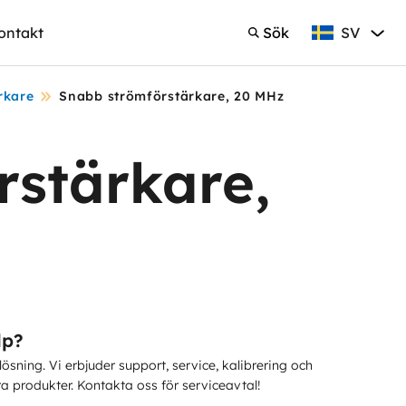
SV
ontakt
Sök
Svenska
Sök
rkare
Snabb strömförstärkare, 20 MHz
rstärkare,
lp?
 lösning. Vi erbjuder support, service, kalibrering och
ra produkter. Kontakta oss för serviceavtal!