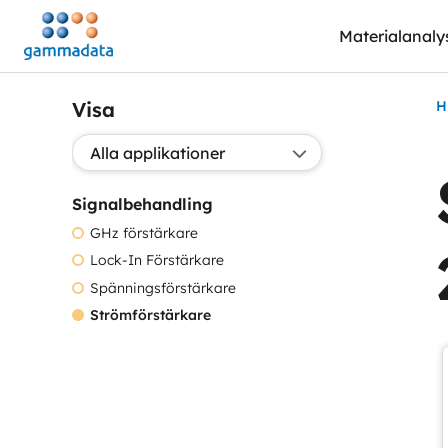
Hoppa
Materialanaly
till
huvudinnehållt
Visa
H
Välj applikation:
Signalbehandling
GHz förstärkare
Lock-In Förstärkare
Spänningsförstärkare
Strömförstärkare