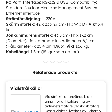
PC Port
: Interface: RS-232 & USB, Compatibility:
Standard Nuclear Medicine Management Systems,
Ethernet interface
Strömförsörjning
: 1~230V
Skärm storlek
: 42 x 23 x 27 cm (H x W x D).
Vikt
3,4
kg
Jonkammarens storlek
: 43,8 cm (H) x 17,2 cm
(Diameter). Jonkammare innerdiameter 6,1 cm
(Håldiameter) x 25,4 cm (Djup).
Vikt
13,6 kg.
Kabellängd
: 1,8 m (längre som option)
Relaterade produkter
Vialstrålkällor
Vialstrålkällor används bland
annat för att kalibrering av
aktivitetsmätare (doskalibrator).
Dessa vialer tillverkas av Eckert &