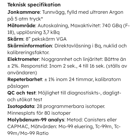
Teknisk specifikation
Jonkammare
: Tunnvägg, fylld med ultraren Argon
på 5 atm tryck*
Mätområde
: Autoskalning, Maxaktivitet: 740 GBq (F-
18), upplösning 3,7 kBq
Skärm
: 8” pekskärm VGA
Skärminformation
: Direktavläsning i Bq, nuklid och
kalibreringsfaktor.
Elektrometer
: Noggrannhet och linjäritet: Bättre än
± 2%. Responstid: Inom 2 sek., 4 till 16 sek. (ställs av
användaren)
Repeterbarhet
: ± 1% inom 24 timmar, kalibratorn
påslagen
QC och test
: Möjlighet till diagnostiskts-, dagligt-
och utökat test
Isotopdata
: 28 programmerbara isotoper.
Minnesplats för 80 isotoper
Molybdenum-99 analys
: Metod: Canisters eller
CAPMAC, Mätvärden: Mo-99 eluering, Tc-99m, Tc-
99m/Mo-99 Ratio