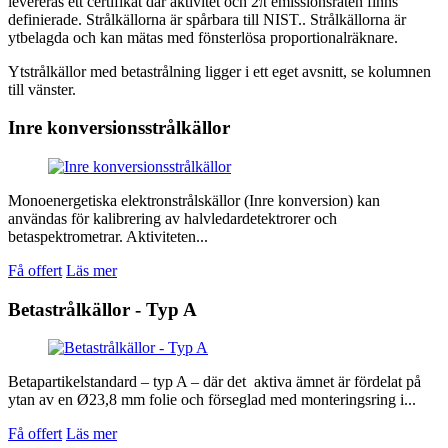
levereras ett certifikat där aktivitet och 2π emissionsraten finns
definierade. Strålkällorna är spårbara till NIST.. Strålkällorna är
ytbelagda och kan mätas med fönsterlösa proportionalräknare.
Ytstrålkällor med betastrålning ligger i ett eget avsnitt, se kolumnen
till vänster.
Inre konversionsstrålkällor
Monoenergetiska elektronstrålskällor (Inre konversion) kan
användas för kalibrering av halvledardetektrorer och
betaspektrometrar. Aktiviteten...
Få offert
Läs mer
Betastrålkällor - Typ A
Betapartikelstandard – typ A – där det aktiva ämnet är fördelat på
ytan av en Ø23,8 mm folie och förseglad med monteringsring i...
Få offert
Läs mer