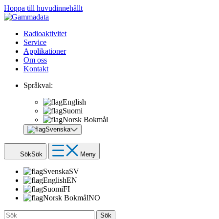
Hoppa till huvudinnehållt
Radioaktivitet
Service
Applikationer
Om oss
Kontakt
Språkval:
English
Suomi
Norsk Bokmål
Svenska
Sök
Sök
Meny
Svenska
SV
English
EN
Suomi
FI
Norsk Bokmål
NO
Sök