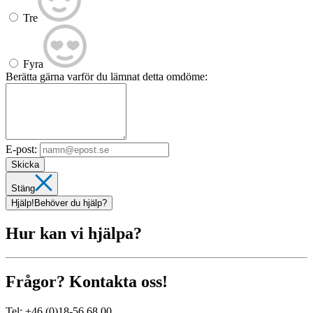
Tre
Fyra
Berätta gärna varför du lämnat detta omdöme:
E-post:
Skicka
Stäng
Hjälp!
Behöver du hjälp?
Hur kan vi hjälpa?
Frågor? Kontakta oss!
Tel:
+46 (0)18-56 68 00