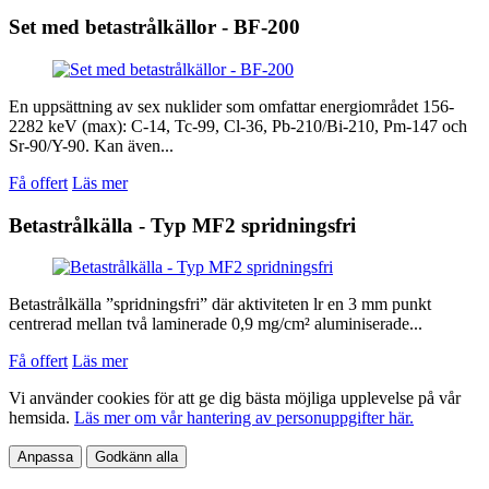
Set med betastrålkällor - BF-200
En uppsättning av sex nuklider som omfattar energiområdet 156-
2282 keV (max): C-14, Tc-99, Cl-36, Pb-210/Bi-210, Pm-147 och
Sr-90/Y-90. Kan även...
Få offert
Läs mer
Betastrålkälla - Typ MF2 spridningsfri
Betastrålkälla ”spridningsfri” där aktiviteten lr en 3 mm punkt
centrerad mellan två laminerade 0,9 mg/cm² aluminiserade...
Få offert
Läs mer
Vi använder cookies för att ge dig bästa möjliga upplevelse på vår
hemsida.
Läs mer om vår hantering av personuppgifter här.
Anpassa
Godkänn alla