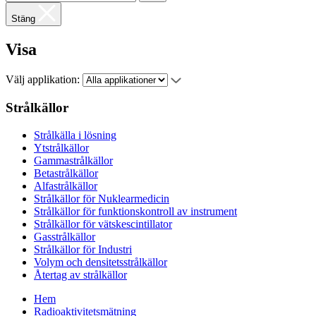
Stäng
Visa
Välj applikation:
Strålkällor
Strålkälla i lösning
Ytstrålkällor
Gammastrålkällor
Betastrålkällor
Alfastrålkällor
Strålkällor för Nuklearmedicin
Strålkällor för funktionskontroll av instrument
Strålkällor för vätskescintillator
Gasstrålkällor
Strålkällor för Industri
Volym och densitetsstrålkällor
Återtag av strålkällor
Hem
Radioaktivitetsmätning