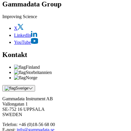
Gammadata Group
Improving Science
X
LinkedIn
YouTube
Kontakt
Finland
Storbritannien
Norge
Sverige
Gammadata Instrument AB
Vallongatan 1
SE-752 16 UPPSALA
SWEDEN
Telefon:
+46 (0)18-56 68 00
E-post:
info@gammadata.se