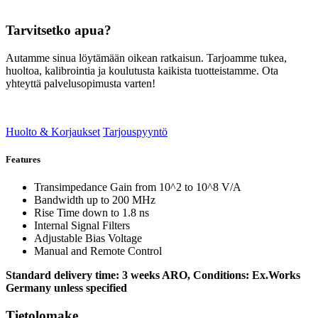
Tarvitsetko apua?
Autamme sinua löytämään oikean ratkaisun. Tarjoamme tukea,
huoltoa, kalibrointia ja koulutusta kaikista tuotteistamme. Ota
yhteyttä palvelusopimusta varten!
Huolto & Korjaukset
Tarjouspyyntö
Features
Transimpedance Gain from 10^2 to 10^8 V/A
Bandwidth up to 200 MHz
Rise Time down to 1.8 ns
Internal Signal Filters
Adjustable Bias Voltage
Manual and Remote Control
Standard delivery time: 3 weeks ARO, Conditions: Ex.Works
Germany unless specified
Tietolomake