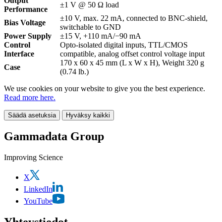
Output
±1 V @ 50 Ω load
Performance
±10 V, max. 22 mA, connected to BNC-shield,
Bias Voltage
switchable to GND
Power Supply
±15 V, +110 mA/−90 mA
Control
Opto-isolated digital inputs, TTL/CMOS
Interface
compatible, analog offset control voltage input
170 x 60 x 45 mm (L x W x H), Weight 320 g
Case
(0.74 lb.)
We use cookies on your website to give you the best experience.
Read more here.
Säädä asetuksia
Hyväksy kaikki
Gammadata Group
Improving Science
X
LinkedIn
YouTube