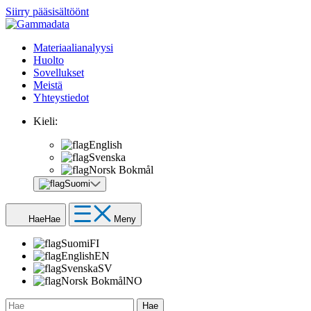
Siirry pääsisältöönt
Materiaalianalyysi
Huolto
Sovellukset
Meistä
Yhteystiedot
Kieli:
English
Svenska
Norsk Bokmål
Suomi
Hae
Hae
Meny
Suomi
FI
English
EN
Svenska
SV
Norsk Bokmål
NO
Hae