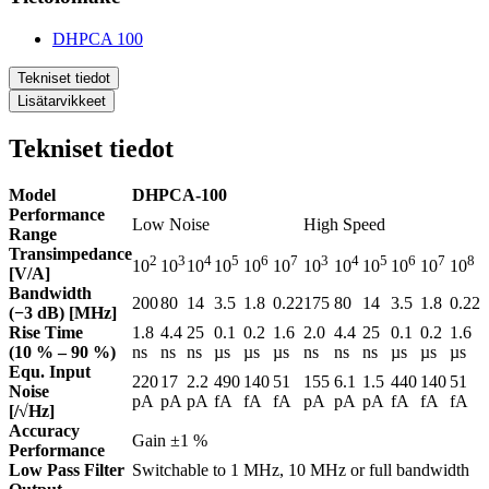
DHPCA 100
Tekniset tiedot
Lisätarvikkeet
Tekniset tiedot
Model
DHPCA-100
Performance
Low Noise
High Speed
Range
Transimpedance
2
3
4
5
6
7
3
4
5
6
7
8
10
10
10
10
10
10
10
10
10
10
10
10
[V/A]
Bandwidth
200
80
14
3.5
1.8
0.22
175
80
14
3.5
1.8
0.22
(−3 dB) [MHz]
Rise Time
1.8
4.4
25
0.1
0.2
1.6
2.0
4.4
25
0.1
0.2
1.6
(10 % – 90 %)
ns
ns
ns
µs
µs
µs
ns
ns
ns
µs
µs
µs
Equ. Input
220
17
2.2
490
140
51
155
6.1
1.5
440
140
51
Noise
pA
pA
pA
fA
fA
fA
pA
pA
pA
fA
fA
fA
[/√Hz]
Accuracy
Gain ±1 %
Performance
Low Pass Filter
Switchable to 1 MHz, 10 MHz or full bandwidth