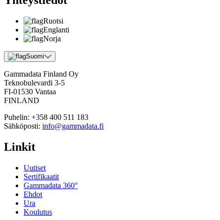
Yhteystiedot
Ruotsi
Englanti
Norja
Suomi
Gammadata Finland Oy
Teknobulevardi 3-5
FI-01530 Vantaa
FINLAND
Puhelin:
+358 400 511 183
Sähköposti:
info@gammadata.fi
Linkit
Uutiset
Sertifikaatit
Gammadata 360°
Ehdot
Ura
Koulutus