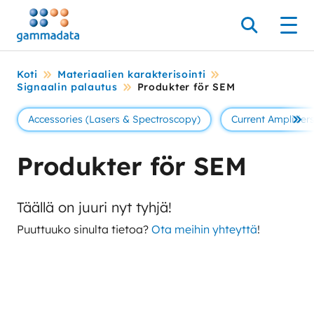
Siirry
pääsisältöönt
Hae
Men
Koti
Materiaalien karakterisointi
Signaalin palautus
Produkter för SEM
Accessories (Lasers & Spectroscopy)
Current Amplifier
Se 
Produkter för SEM
Täällä on juuri nyt tyhjä!
Puuttuuko sinulta tietoa?
Ota meihin yhteyttä
!