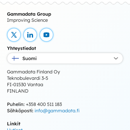
Gammadata Group
Improving Science
X
LinkedIn
YouTube
Yhteystiedot
Suomi
Gammadata Finland Oy
Teknobulevardi 3-5
FI-01530 Vantaa
FINLAND
Puhelin:
+358 400 511 183
Sähköposti:
info@gammadata.fi
Linkit