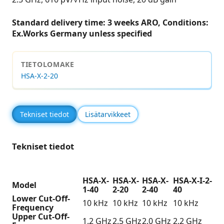
Standard delivery time: 3 weeks ARO, Conditions:
Ex.Works Germany unless specified
TIETOLOMAKE
HSA-X-2-20
Tekniset tiedot
Lisätarvikkeet
Tekniset tiedot
HSA-X-
HSA-X-
HSA-X-
HSA-X-I-2-
Model
1-40
2-20
2-40
40
Lower Cut-Off-
10 kHz
10 kHz
10 kHz
10 kHz
Frequency
Upper Cut-Off-
1.2 GHz
2.5 GHz
2.0 GHz
2.2 GHz