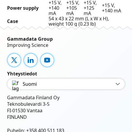
+15 V,
+15 V,
+15 V,
+15 V,
Power supply
+140
+105
+125
+140 mA
mA
mA
mA
54 x 43 x 22 mm (L x W x H),
Case
weight 100 g (0.23 lb)
Gammadata Group
Improving Science
X
LinkedIn
YouTube
Yhteystiedot
Suomi
Gammadata Finland Oy
Teknobulevardi 3-5
FI-01530 Vantaa
FINLAND
Puhelin:
+358 400 511 183