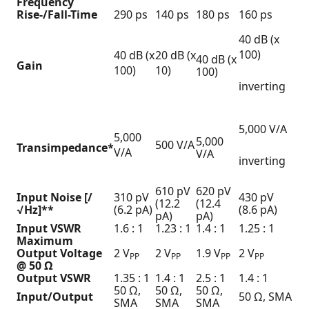
Frequency
Rise-/Fall-Time
290 ps
140 ps
180 ps
160 ps
40 dB (x
100)
40 dB (x
20 dB (x
40 dB (x
Gain
100)
10)
100)
inverting
5,000 V/A
5,000
5,000
500 V/A
Transimpedance*
V/A
V/A
inverting
610 pV
620 pV
Input Noise [/
310 pV
430 pV
(12.2
(12.4
√Hz]**
(6.2 pA)
(8.6 pA)
pA)
pA)
Input VSWR
1.6 : 1
1.23 : 1
1.4 : 1
1.25 : 1
Maximum
Output Voltage
2 V
2 V
1.9 V
2 V
PP
PP
PP
PP
@ 50 Ω
Output VSWR
1.35 : 1
1.4 : 1
2.5 : 1
1.4 : 1
50 Ω,
50 Ω,
50 Ω,
Input/Output
50 Ω, SMA
SMA
SMA
SMA