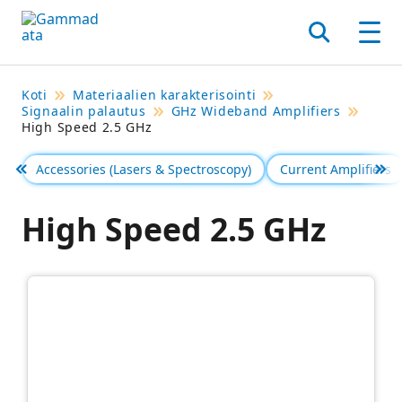
Siirry
pääsisältöönt
Hae
Men
Koti
Materiaalien karakterisointi
Signaalin palautus
GHz Wideband Amplifiers
High Speed 2.5 GHz
Accessories (Lasers & Spectroscopy)
Current Amplifiers
Föregående
Se 
High Speed 2.5 GHz