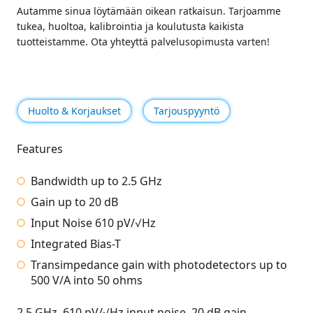
Autamme sinua löytämään oikean ratkaisun. Tarjoamme
tukea, huoltoa, kalibrointia ja koulutusta kaikista
tuotteistamme. Ota yhteyttä palvelusopimusta varten!
Huolto & Korjaukset
Tarjouspyyntö
Features
Bandwidth up to 2.5 GHz
Gain up to 20 dB
Input Noise 610 pV/√Hz
Integrated Bias-T
Transimpedance gain with photodetectors up to
500 V/A into 50 ohms
2.5 GHz, 610 pV/√Hz input noise, 20 dB gain