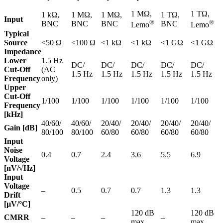
1 MΩ,
1 TΩ,
1 kΩ,
1 MΩ,
1 MΩ,
1 TΩ,
Input
®
®
BNC
BNC
BNC
BNC
Lemo
Lemo
Typical
Source
<50 Ω
<100 Ω
<1 kΩ
<1 kΩ
<1 GΩ
<1 GΩ
Impedance
Lower
1.5 Hz
DC/
DC/
DC/
DC/
DC/
Cut-Off
(AC
1.5 Hz
1.5 Hz
1.5 Hz
1.5 Hz
1.5 Hz
Frequency
only)
Upper
Cut-Off
1/100
1/100
1/100
1/100
1/100
1/100
Frequency
[kHz]
40/60/
40/60/
20/40/
20/40/
20/40/
20/40/
Gain [dB]
80/100
80/100
60/80
60/80
60/80
60/80
Input
Noise
0.4
0.7
2.4
3.6
5.5
6.9
Voltage
[nV/√Hz]
Input
Voltage
–
0.5
0.7
0.7
1.3
1.3
Drift
[µV/°C]
120 dB
120 dB
CMRR
–
–
–
–
max.
max.