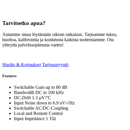
Tarvitsetko apua?
Autamme sinua löytämään oikean ratkaisun. Tarjoamme tukea,
huoltoa, kalibrointia ja koulutusta kaikista tuotteistamme. Ota
yhteyttä palvelusopimusta varten!
Huolto & Korjaukset
Tarjouspyyntö
Features
Switchable Gain up to 80 dB
Bandwidth DC to 100 kHz
DC-Drift 1.3 µV/°C
Input Noise down to 6.9 nV/√Hz
Switchable AC/DC-Coupling
Local and Remote Control
Input Impedance 1 TΩ