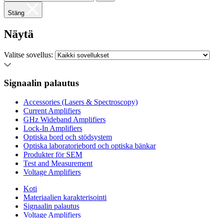
Stäng
Näytä
Valitse sovellus:
Signaalin palautus
Accessories (Lasers & Spectroscopy)
Current Amplifiers
GHz Wideband Amplifiers
Lock-In Amplifiers
Optiska bord och stödsystem
Optiska laboratoriebord och optiska bänkar
Produkter för SEM
Test and Measurement
Voltage Amplifiers
Koti
Materiaalien karakterisointi
Signaalin palautus
Voltage Amplifiers