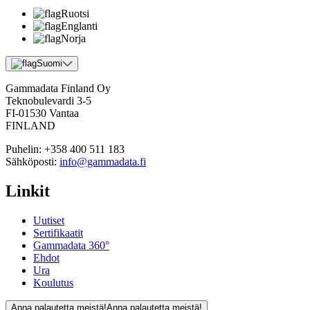
Ruotsi
Englanti
Norja
Suomi
Gammadata Finland Oy
Teknobulevardi 3-5
FI-01530 Vantaa
FINLAND
Puhelin:
+358 400 511 183
Sähköposti:
info@gammadata.fi
Linkit
Uutiset
Sertifikaatit
Gammadata 360°
Ehdot
Ura
Koulutus
Anna palautetta meistä!
Anna palautetta meistä!