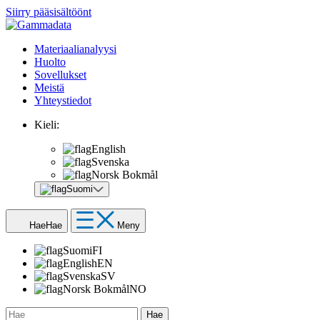
Siirry pääsisältöönt
Materiaalianalyysi
Huolto
Sovellukset
Meistä
Yhteystiedot
Kieli:
English
Svenska
Norsk Bokmål
Suomi
Hae
Hae
Meny
Suomi
FI
English
EN
Svenska
SV
Norsk Bokmål
NO
Hae