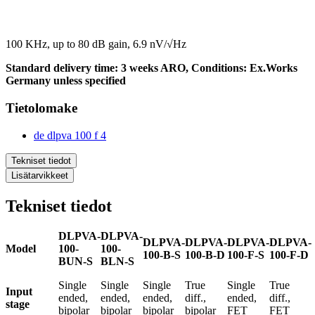
100 KHz, up to 80 dB gain, 6.9 nV/√Hz
Standard delivery time: 3 weeks ARO, Conditions: Ex.Works
Germany unless specified
Tietolomake
de dlpva 100 f 4
Tekniset tiedot
Lisätarvikkeet
Tekniset tiedot
DLPVA-
DLPVA-
DLPVA-
DLPVA-
DLPVA-
DLPVA-
Model
100-
100-
100-B-S
100-B-D
100-F-S
100-F-D
BUN-S
BLN-S
Single
Single
Single
True
Single
True
Input
ended,
ended,
ended,
diff.,
ended,
diff.,
stage
bipolar
bipolar
bipolar
bipolar
FET
FET