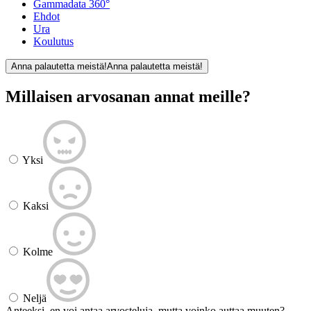
Gammadata 360°
Ehdot
Ura
Koulutus
Anna palautetta meistä!
Anna palautetta meistä!
Millaisen arvosanan annat meille?
Yksi
Kaksi
Kolme
Neljä
Anteeksi, en voi antaa arvosteluja, mutta voinko auttaa muuten?