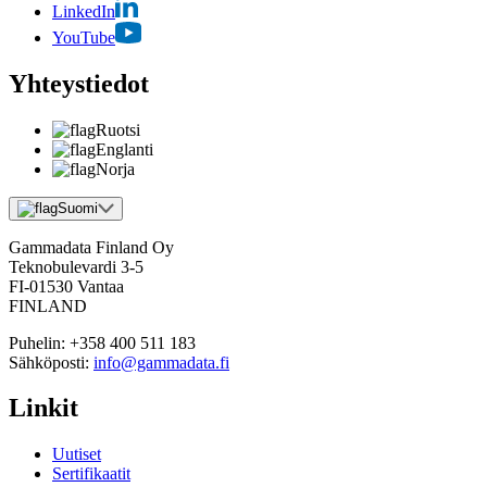
LinkedIn
YouTube
Yhteystiedot
Ruotsi
Englanti
Norja
Suomi
Gammadata Finland Oy
Teknobulevardi 3-5
FI-01530 Vantaa
FINLAND
Puhelin:
+358 400 511 183
Sähköposti:
info@gammadata.fi
Linkit
Uutiset
Sertifikaatit