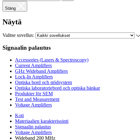
Stäng
Näytä
Valitse sovellus:
Signaalin palautus
Accessories (Lasers & Spectroscopy)
Current Amplifiers
GHz Wideband Amplifiers
Lock-In Amplifiers
Optiska bord och stödsystem
Optiska laboratoriebord och optiska bänkar
Produkter för SEM
Test and Measurement
Voltage Amplifiers
Koti
Materiaalien karakterisointi
Signaalin palautus
Voltage Amplifiers
Wideband 200 MHz