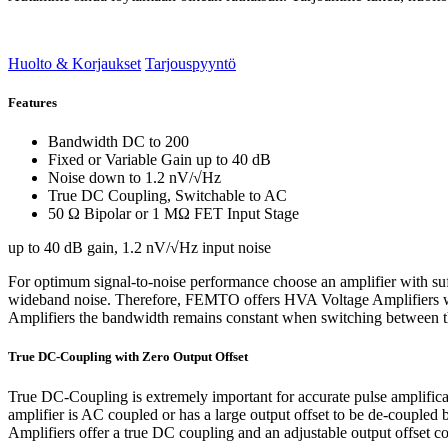
Huolto & Korjaukset
Tarjouspyyntö
Features
Bandwidth DC to 200
Fixed or Variable Gain up to 40 dB
Noise down to 1.2 nV/√Hz
True DC Coupling, Switchable to AC
50 Ω Bipolar or 1 MΩ FET Input Stage
up to 40 dB gain, 1.2 nV/√Hz input noise
For optimum signal-to-noise performance choose an amplifier with su
wideband noise. Therefore, FEMTO offers HVA Voltage Amplifiers wit
Amplifiers the bandwidth remains constant when switching between the 
True DC-Coupling with Zero Output Offset
True DC-Coupling is extremely important for accurate pulse amplificatio
amplifier is AC coupled or has a large output offset to be de-coupled 
Amplifiers offer a true DC coupling and an adjustable output offset 