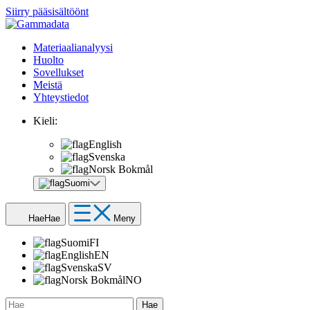
Siirry pääsisältöönt
Materiaalianalyysi
Huolto
Sovellukset
Meistä
Yhteystiedot
Kieli:
English
Svenska
Norsk Bokmål
Suomi
Hae
Hae
Meny
Suomi
FI
English
EN
Svenska
SV
Norsk Bokmål
NO
Hae