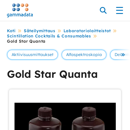
Siirry
pääsisältöönt
Hae
Men
Koti
Säteilymittaus
Laboratoriolaitteistot
Scintillation Cocktails & Consumables
Gold Star Quanta
Aktiivisuusmittaukset
Alfaspektroskopia
Dekont
Se 
Gold Star Quanta