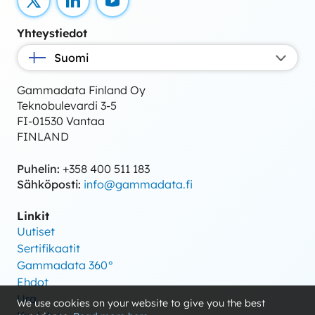
X
LinkedIn
YouTube
Yhteystiedot
Suomi
Gammadata Finland Oy
Teknobulevardi 3-5
FI-01530 Vantaa
FINLAND
Puhelin:
+358 400 511 183
Sähköposti:
info@gammadata.fi
Linkit
Uutiset
Sertifikaatit
Gammadata 360°
Ehdot
Ura
We use cookies on your website to give you the best