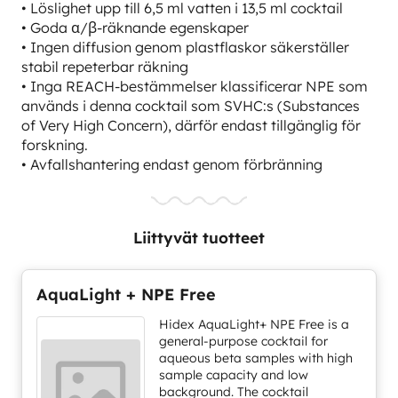
• Löslighet upp till 6,5 ml vatten i 13,5 ml cocktail
• Goda α/β-räknande egenskaper
• Ingen diffusion genom plastflaskor säkerställer
stabil repeterbar räkning
• Inga REACH-bestämmelser klassificerar NPE som
används i denna cocktail som SVHC:s (Substances
of Very High Concern), därför endast tillgänglig för
forskning.
• Avfallshantering endast genom förbränning
Liittyvät tuotteet
AquaLight + NPE Free
Hidex AquaLight+ NPE Free is a
general-purpose cocktail for
aqueous beta samples with high
sample capacity and low
background. The cocktail