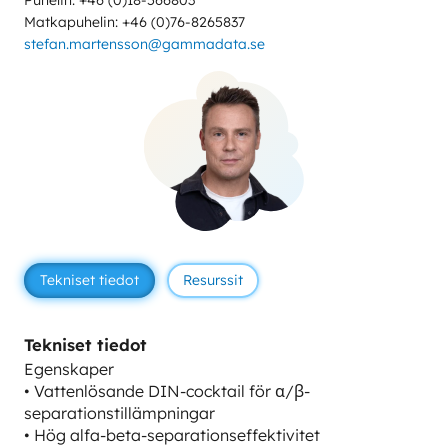
Puhelin: +46 (0)18-566803
Matkapuhelin: +46 (0)76-8265837
stefan.martensson@gammadata.se
Tekniset tiedot
Resurssit
Tekniset tiedot
Egenskaper
• Vattenlösande DIN-cocktail för α/β-
separationstillämpningar
• Hög alfa-beta-separationseffektivitet