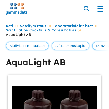
Siirry
pääsisältöönt
Hae
Men
Koti
Säteilymittaus
Laboratoriolaitteistot
Scintillation Cocktails & Consumables
AquaLight AB
Aktiivisuusmittaukset
Alfaspektroskopia
Dekont
Se 
AquaLight AB