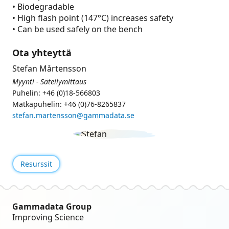
• Biodegradable
• High flash point (147°C) increases safety
• Can be used safely on the bench
Ota yhteyttä
Stefan Mårtensson
Myynti - Säteilymittaus
Puhelin: +46 (0)18-566803
Matkapuhelin: +46 (0)76-8265837
stefan.martensson@gammadata.se
Resurssit
Gammadata Group
Improving Science