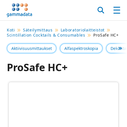
Siirry
pääsisältöönt
Hae
Men
Koti
Säteilymittaus
Laboratoriolaitteistot
Scintillation Cocktails & Consumables
ProSafe HC+
Aktiivisuusmittaukset
Alfaspektroskopia
Dekonta
Se 
ProSafe HC+