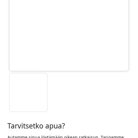
Tarvitsetko apua?
Autamme sinua löytämään oikean ratkaisun. Tarjoamme