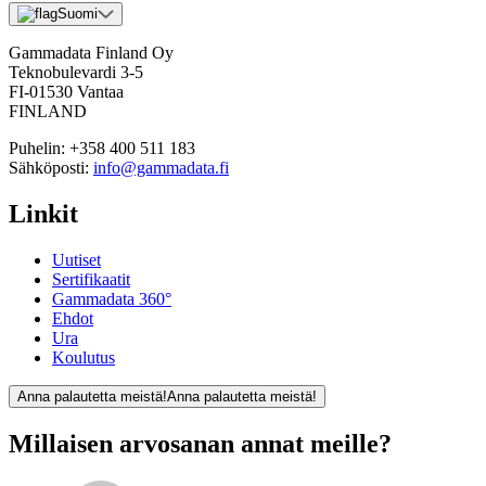
Suomi
Gammadata Finland Oy
Teknobulevardi 3-5
FI-01530 Vantaa
FINLAND
Puhelin:
+358 400 511 183
Sähköposti:
info@gammadata.fi
Linkit
Uutiset
Sertifikaatit
Gammadata 360°
Ehdot
Ura
Koulutus
Anna palautetta meistä!
Anna palautetta meistä!
Millaisen arvosanan annat meille?