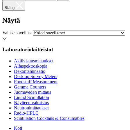
Stäng
Näytä
Valitse sovellus:
Laboratoriolaitteistot
Aktiivisuusmittaukset
Alfaspektroskopia
Dekontaminaatio
Desktop Survey Meters
Foodstuff Measurement
Gamma Counters
Juomaveden mittaus
Liquid Scintillation
Näytteen valmistus
Neutronimittaukset
Radio-HPLC
Scintillation Cocktails & Consumables
Koti