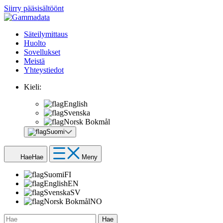
Siirry pääsisältöönt
Säteilymittaus
Huolto
Sovellukset
Meistä
Yhteystiedot
Kieli:
English
Svenska
Norsk Bokmål
Suomi
Hae
Hae
Meny
Suomi
FI
English
EN
Svenska
SV
Norsk Bokmål
NO
Hae