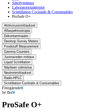
Säteilymittaus
Laboratoriolaitteistot
Scintillation Cocktails & Consumables
ProSafe O+
Aktiivisuusmittaukset
Alfaspektroskopia
Dekontaminaatio
Desktop Survey Meters
Foodstuff Measurement
Gamma Counters
Juomaveden mittaus
Liquid Scintillation
Näytteen valmistus
Neutronimittaukset
Radio-HPLC
Scintillation Cocktails & Consumables
Föregående
Se fler
ProSafe O+