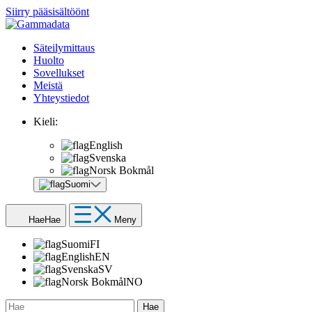
Siirry pääsisältöönt
Säteilymittaus
Huolto
Sovellukset
Meistä
Yhteystiedot
Kieli:
English
Svenska
Norsk Bokmål
Suomi
Hae
Hae
Meny
Suomi
FI
English
EN
Svenska
SV
Norsk Bokmål
NO
Hae