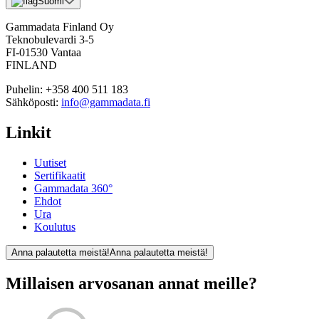
Suomi
Gammadata Finland Oy
Teknobulevardi 3-5
FI-01530 Vantaa
FINLAND
Puhelin:
+358 400 511 183
Sähköposti:
info@gammadata.fi
Linkit
Uutiset
Sertifikaatit
Gammadata 360°
Ehdot
Ura
Koulutus
Anna palautetta meistä!
Anna palautetta meistä!
Millaisen arvosanan annat meille?