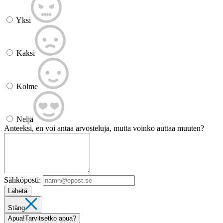
Yksi
Kaksi
Kolme
Neljä
Anteeksi, en voi antaa arvosteluja, mutta voinko auttaa muuten?
Sähköposti:
Lähetä
Stäng
Apua!
Tarvitsetko apua?