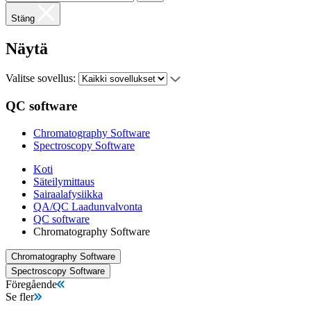
Stäng
Näytä
Valitse sovellus:
QC software
Chromatography Software
Spectroscopy Software
Koti
Säteilymittaus
Sairaalafysiikka
QA/QC Laadunvalvonta
QC software
Chromatography Software
Chromatography Software
Spectroscopy Software
Föregående
Se fler