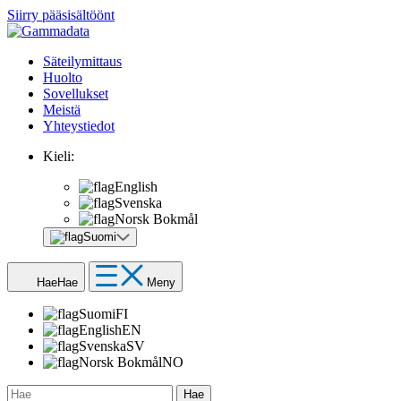
Siirry pääsisältöönt
Säteilymittaus
Huolto
Sovellukset
Meistä
Yhteystiedot
Kieli:
English
Svenska
Norsk Bokmål
Suomi
Hae
Hae
Meny
Suomi
FI
English
EN
Svenska
SV
Norsk Bokmål
NO
Hae