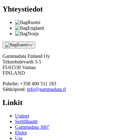
Yhteystiedot
Ruotsi
Englanti
Norja
Suomi
Gammadata Finland Oy
Teknobulevardi 3-5
FI-01530 Vantaa
FINLAND
Puhelin:
+358 400 511 183
Sähköposti:
info@gammadata.fi
Linkit
Uutiset
Sertifikaatit
Gammadata 360°
Ehdot
Ura