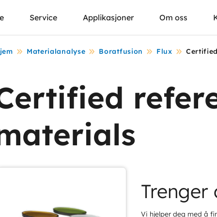
se
Service
Applikasjoner
Om oss
jem
Materialanalyse
Boratfusion
Flux
Certifie
Certified refer
materials
Trenger 
Vi hjelper deg med å fin