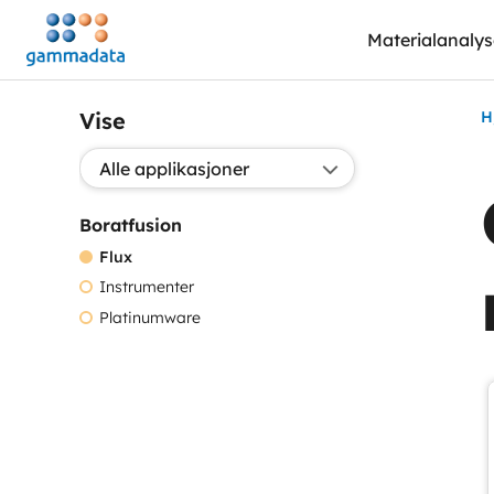
Hopp
Materialanaly
til
hovedinnholdett
Vise
H
Valg applikasjon:
Boratfusion
Flux
Instrumenter
Platinumware