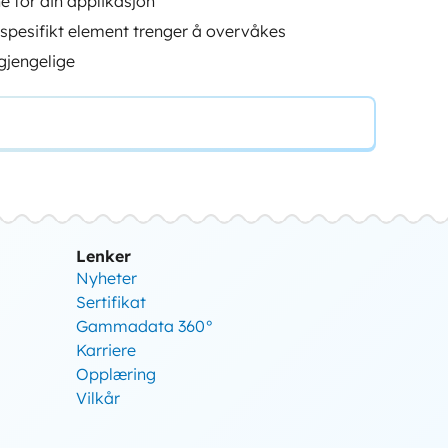
 for din applikasjon
er spesifikt element trenger å overvåkes
lgjengelige
Lenker
Nyheter
Sertifikat
Gammadata 360°
Karriere
Opplæring
Vilkår