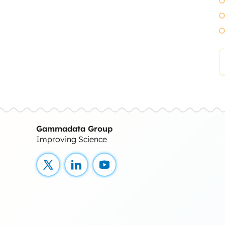
Gammadata Group
Improving Science
X
LinkedIn
YouTube