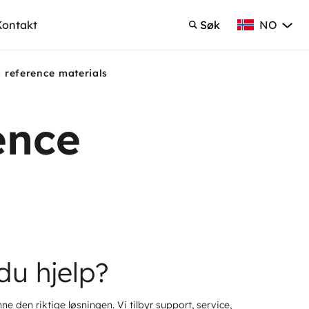
NO
Kontakt
Søk
Norsk Bokmå
Søk
d reference materials
ence
du hjelp?
ne den riktige løsningen. Vi tilbyr support, service,