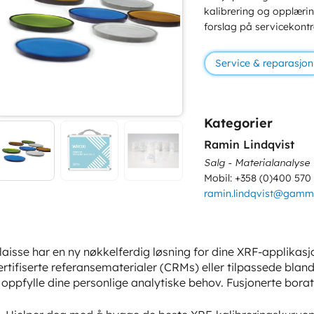
kalibrering og opplæring
forslag på servicekontr
Service & reparasjon
Kategorier
Ramin Lindqvist
Salg - Materialanalyse
Mobil: +358 (0)400 570
ramin.lindqvist@gamm
laisse har en ny nøkkelferdig løsning for dine XRF-applikasj
ertifiserte referansematerialer (CRMs) eller tilpassede bland
 oppfylle dine personlige analytiske behov. Fusjonerte borat