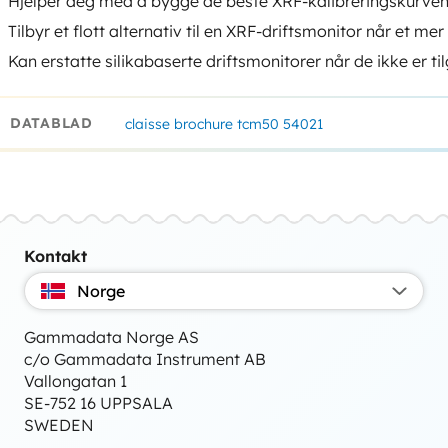
Hjelper deg med å bygge de beste XRF-kalibreringskurvene
Tilbyr et flott alternativ til en XRF-driftsmonitor når et m
Kan erstatte silikabaserte driftsmonitorer når de ikke er ti
DATABLAD
claisse brochure tcm50 54021
Kontakt
Norge
Gammadata Norge AS
c/o Gammadata Instrument AB
Vallongatan 1
SE-752 16 UPPSALA
SWEDEN