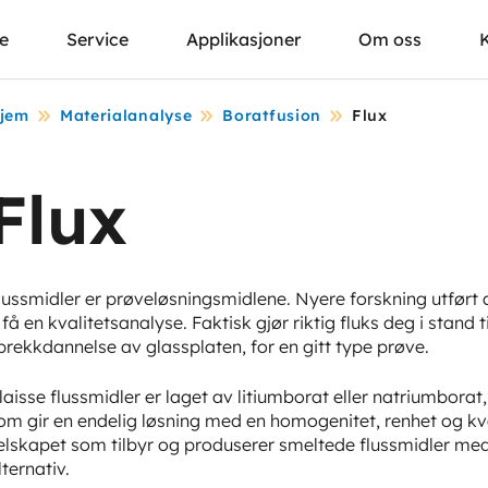
se
Service
Applikasjoner
Om oss
jem
Materialanalyse
Boratfusion
Flux
Flux
lussmidler er prøveløsningsmidlene. Nyere forskning utført a
 få en kvalitetsanalyse. Faktisk gjør riktig fluks deg i stand t
prekkdannelse av glassplaten, for en gitt type prøve.
laisse flussmidler er laget av litiumborat eller natriumbora
om gir en endelig løsning med en homogenitet, renhet og kval
elskapet som tilbyr og produserer smeltede flussmidler med
lternativ.