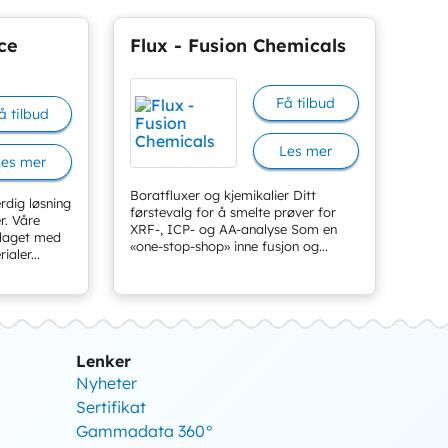
ce
Flux - Fusion Chemicals
Få tilbud
å tilbud
Les mer
Les mer
Boratfluxer og kjemikalier Ditt
rdig løsning
førstevalg for å smelte prøver for
r. Våre
XRF-, ICP- og AA-analyse Som en
 laget med
«one-stop-shop» inne fusjon og...
ialer...
Lenker
Nyheter
Sertifikat
Gammadata 360°