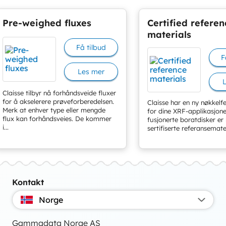
Pre-weighed fluxes
Certified referen
materials
Få tilbud
F
Les mer
Claisse tilbyr nå forhåndsveide fluxer
for å akselerere prøveforberedelsen.
Claisse har en ny nøkkelfe
Merk at enhver type eller mengde
for dine XRF-applikasjone
flux kan forhåndsveies. De kommer
fusjonerte boratdisker er
i...
sertifiserte referansemater
Kontakt
Norge
Gammadata Norge AS