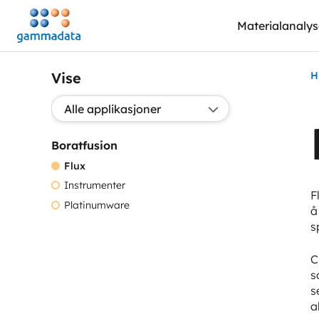
Hopp
Materialanaly
til
hovedinnholdett
Vise
H
Valg applikasjon:
Boratfusion
Flux
Instrumenter
F
Platinumware
å
s
C
s
s
a