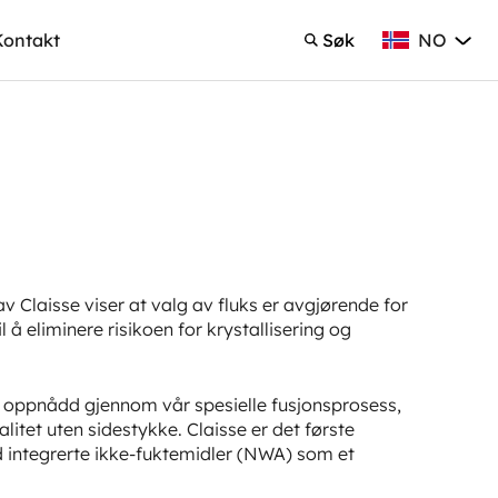
NO
Kontakt
Søk
Norsk Bokmå
Søk
v Claisse viser at valg av fluks er avgjørende for
il å eliminere risikoen for krystallisering og
t, oppnådd gjennom vår spesielle fusjonsprosess,
itet uten sidestykke. Claisse er det første
 integrerte ikke-fuktemidler (NWA) som et