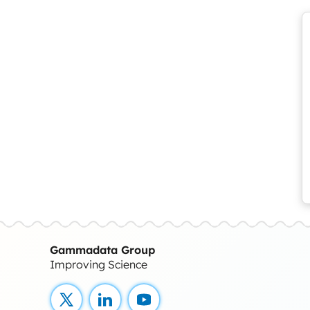
Gammadata Group
Improving Science
X
LinkedIn
YouTube