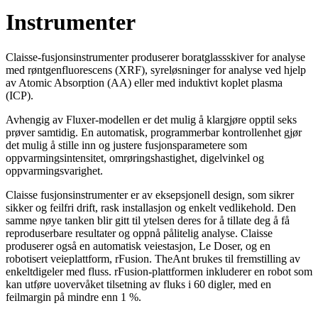
Instrumenter
Claisse-fusjonsinstrumenter produserer boratglassskiver for analyse
med røntgenfluorescens (XRF), syreløsninger for analyse ved hjelp
av Atomic Absorption (AA) eller med induktivt koplet plasma
(ICP).
Avhengig av Fluxer-modellen er det mulig å klargjøre opptil seks
prøver samtidig. En automatisk, programmerbar kontrollenhet gjør
det mulig å stille inn og justere fusjonsparametere som
oppvarmingsintensitet, omrøringshastighet, digelvinkel og
oppvarmingsvarighet.
Claisse fusjonsinstrumenter er av eksepsjonell design, som sikrer
sikker og feilfri drift, rask installasjon og enkelt vedlikehold. Den
samme nøye tanken blir gitt til ytelsen deres for å tillate deg å få
reproduserbare resultater og oppnå pålitelig analyse. Claisse
produserer også en automatisk veiestasjon, Le Doser, og en
robotisert veieplattform, rFusion. TheAnt brukes til fremstilling av
enkeltdigeler med fluss. rFusion-plattformen inkluderer en robot som
kan utføre uovervåket tilsetning av fluks i 60 digler, med en
feilmargin på mindre enn 1 %.