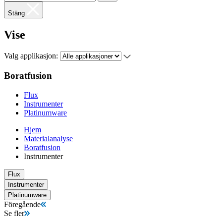
Stäng
Vise
Valg applikasjon:
Boratfusion
Flux
Instrumenter
Platinumware
Hjem
Materialanalyse
Boratfusion
Instrumenter
Flux
Instrumenter
Platinumware
Föregående
Se fler