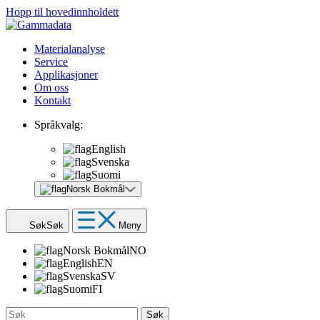
Hopp til hovedinnholdett
Materialanalyse
Service
Applikasjoner
Om oss
Kontakt
Språkvalg:
English
Svenska
Suomi
Norsk Bokmål
Søk
Søk
Meny
Norsk Bokmål
NO
English
EN
Svenska
SV
Suomi
FI
Søk