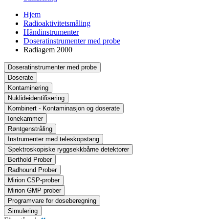
Hjem
Radioaktivitetsmåling
Håndinstrumenter
Doseratinstrumenter med probe
Radiagem 2000
Doseratinstrumenter med probe
Doserate
Kontaminering
Nuklideidentifisering
Kombinert - Kontaminasjon og doserate
Ionekammer
Røntgenstråling
Instrumenter med teleskopstang
Spektroskopiske ryggsekkbårne detektorer
Berthold Prober
Radhound Prober
Mirion CSP-prober
Mirion GMP prober
Programvare for doseberegning
Simulering