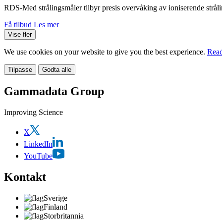
RDS-Med strålingsmåler tilbyr presis overvåking av ioniserende strålin
Få tilbud
Les mer
Vise fler
We use cookies on your website to give you the best experience.
Read
Tilpasse
Godta alle
Gammadata Group
Improving Science
X
LinkedIn
YouTube
Kontakt
Sverige
Finland
Storbritannia