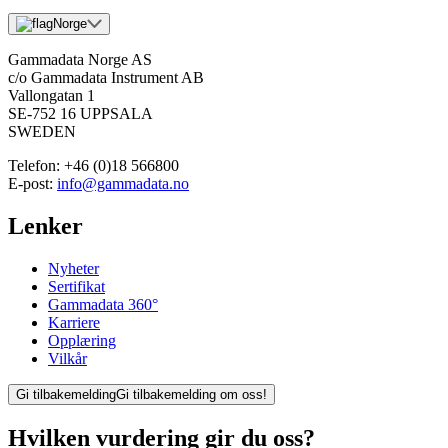
Norge
Gammadata Norge AS
c/o Gammadata Instrument AB
Vallongatan 1
SE-752 16 UPPSALA
SWEDEN
Telefon:
+46 (0)18 566800
E-post:
info@gammadata.no
Lenker
Nyheter
Sertifikat
Gammadata 360°
Karriere
Opplæring
Vilkår
Gi tilbakemelding
Gi tilbakemelding om oss!
Hvilken vurdering gir du oss?