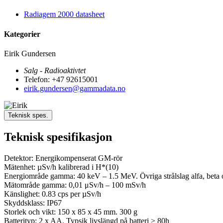
Radiagem 2000 datasheet
Kategorier
Eirik Gundersen
Salg - Radioaktivtet
Telefon: +47 92615001
eirik.gundersen@gammadata.no
Teknisk spes.
Teknisk spesifikasjon
Detektor: Energikompenserat GM-rör
Mätenhet: µSv/h kalibrerad i H*(10)
Energiområde gamma: 40 keV – 1.5 MeV. Övriga strålslag alfa, beta
Mätområde gamma: 0,01 μSv/h – 100 mSv/h
Känslighet: 0.83 cps per µSv/h
Skyddsklass: IP67
Storlek och vikt: 150 x 85 x 45 mm. 300 g
Batterityp: 2 x AA. Typsik livslängd på batteri > 80h