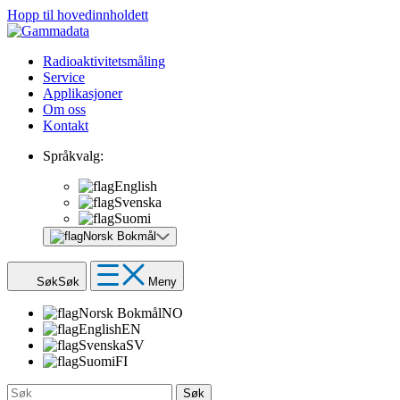
Hopp til hovedinnholdett
Radioaktivitetsmåling
Service
Applikasjoner
Om oss
Kontakt
Språkvalg:
English
Svenska
Suomi
Norsk Bokmål
Søk
Søk
Meny
Norsk Bokmål
NO
English
EN
Svenska
SV
Suomi
FI
Søk