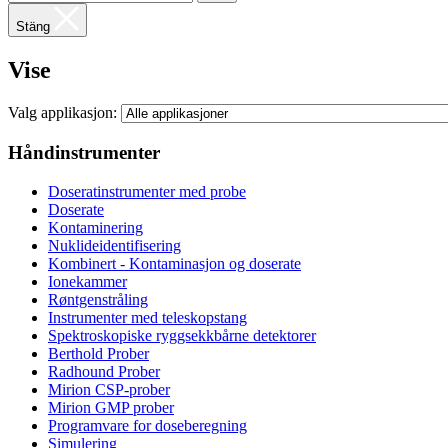
Stäng
Vise
Valg applikasjon:
Håndinstrumenter
Doseratinstrumenter med probe
Doserate
Kontaminering
Nuklideidentifisering
Kombinert - Kontaminasjon og doserate
Ionekammer
Røntgenstråling
Instrumenter med teleskopstang
Spektroskopiske ryggsekkbårne detektorer
Berthold Prober
Radhound Prober
Mirion CSP-prober
Mirion GMP prober
Programvare for doseberegning
Simulering