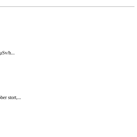
µSv/h...
r stort,...