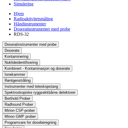
Simulering
Hjem
Radioaktivitetsmåling
Håndinstrumenter
Doseratinstrumenter med probe
RDS-32
Doseratinstrumenter med probe
Doserate
Kontaminering
Nuklideidentifisering
Kombinert - Kontaminasjon og doserate
Ionekammer
Røntgenstråling
Instrumenter med teleskopstang
Spektroskopiske ryggsekkbårne detektorer
Berthold Prober
Radhound Prober
Mirion CSP-prober
Mirion GMP prober
Programvare for doseberegning