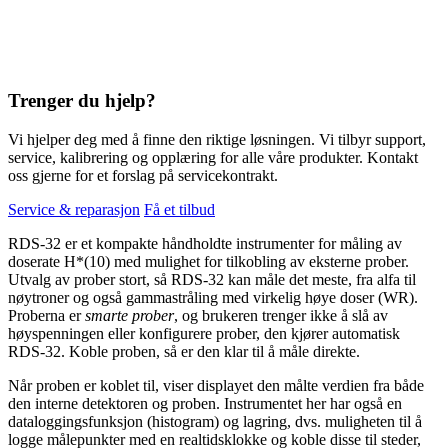
Trenger du hjelp?
Vi hjelper deg med å finne den riktige løsningen. Vi tilbyr support,
service, kalibrering og opplæring for alle våre produkter. Kontakt
oss gjerne for et forslag på servicekontrakt.
Service & reparasjon
Få et tilbud
RDS-32 er et kompakte håndholdte instrumenter for måling av
doserate H*(10) med mulighet for tilkobling av eksterne prober.
Utvalg av prober stort, så RDS-32 kan måle det meste, fra alfa til
nøytroner og også gammastråling med virkelig høye doser (WR).
Proberna er
smarte prober
, og brukeren trenger ikke å slå av
høyspenningen eller konfigurere prober, den kjører automatisk
RDS-32. Koble proben, så er den klar til å måle direkte.
Når proben er koblet til, viser displayet den målte verdien fra både
den interne detektoren og proben. Instrumentet her har også en
dataloggingsfunksjon (histogram) og lagring, dvs. muligheten til å
logge målepunkter med en realtidsklokke og koble disse til steder,