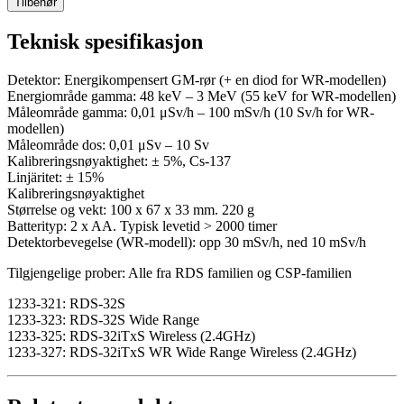
Tilbehør
Teknisk spesifikasjon
Detektor: Energikompensert GM-rør (+ en diod for WR-modellen)
Energiområde gamma: 48 keV – 3 MeV (55 keV for WR-modellen)
Måleområde gamma: 0,01 μSv/h – 100 mSv/h (10 Sv/h for WR-
modellen)
Måleområde dos: 0,01 μSv – 10 Sv
Kalibreringsnøyaktighet: ± 5%, Cs-137
Linjäritet: ± 15%
Kalibreringsnøyaktighet
Størrelse og vekt: 100 x 67 x 33 mm. 220 g
Batterityp: 2 x AA. Typisk levetid > 2000 timer
Detektorbevegelse (WR-modell): opp 30 mSv/h, ned 10 mSv/h
Tilgjengelige prober: Alle fra RDS familien og CSP-familien
1233-321: RDS-32S
1233-323: RDS-32S Wide Range
1233-325: RDS-32iTxS Wireless (2.4GHz)
1233-327: RDS-32iTxS WR Wide Range Wireless (2.4GHz)