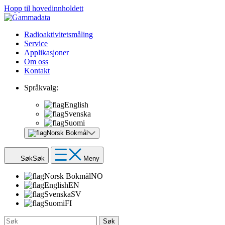
Hopp til hovedinnholdett
Radioaktivitetsmåling
Service
Applikasjoner
Om oss
Kontakt
Språkvalg:
English
Svenska
Suomi
Norsk Bokmål
Søk
Søk
Meny
Norsk Bokmål
NO
English
EN
Svenska
SV
Suomi
FI
Søk