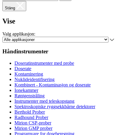
Stäng
Vise
Valg applikasjon:
Håndinstrumenter
Doseratinstrumenter med probe
Doserate
Kontaminering
Nuklideidentifisering
Kombinert - Kontaminasjon og doserate
Ionekammer
Røntgenstråling
Instrumenter med teleskopstang
Spektroskopiske ryggsekkbårne detektorer
Berthold Prober
Radhound Prober
Mirion CSP-prober
Mirion GMP prober
Programvare for doseberegning