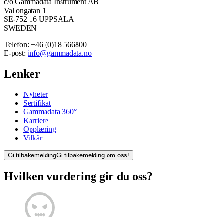
c/o Gammadata Instrument AB
Vallongatan 1
SE-752 16 UPPSALA
SWEDEN
Telefon:
+46 (0)18 566800
E-post:
info@gammadata.no
Lenker
Nyheter
Sertifikat
Gammadata 360°
Karriere
Opplæring
Vilkår
Gi tilbakemelding
Gi tilbakemelding om oss!
Hvilken vurdering gir du oss?