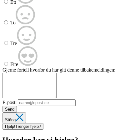
Ett
To
Tre
Fire
Gjerne fortell hvorfor du har gitt denne tilbakemeldingen:
E-post:
Send
Stäng
Hjelp!
Trenger hjelp?
Hvordan kan vi hjelpe?