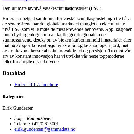
Den ultimate lavnivå væskescintillasjonsteller (LSC)
Hidex har betjent samfunnet for væske-scintillasjonstelling i tre tiår. I
de senere årene har det globale markedet manglet en ekte ultralav
nivå LSC som ville møte de mest krevende behovene. Applikasjoner
innen hydrogeologi når man kartlegger de globale rene
vannressursene, deteksjon av biogen karboninnhold i materialer eller
måling av spor-konsentrasjoner av alfa- og beta-isotoper i jord, mat
og drikkevann krever absolutt nøyaktighet og presisjon. Tro mot vår
arv av konstant innovasjon har vi utviklet vår neste toppmoderne
teller for å møte disse kravene.
Datablad
Hidex ULLA brochure
Kategorier
Eirik Gundersen
Salg - Radioaktivtet
Telefon: +47 92615001
eirik.gundersen@gammadata.no