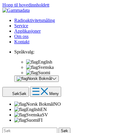
Hopp til hovedinnholdett
Radioaktivitetsmåling
Service
Applikasjoner
Om oss
Kontakt
Språkvalg:
English
Svenska
Suomi
Norsk Bokmål
Søk
Søk
Meny
Norsk Bokmål
NO
English
EN
Svenska
SV
Suomi
FI
Søk