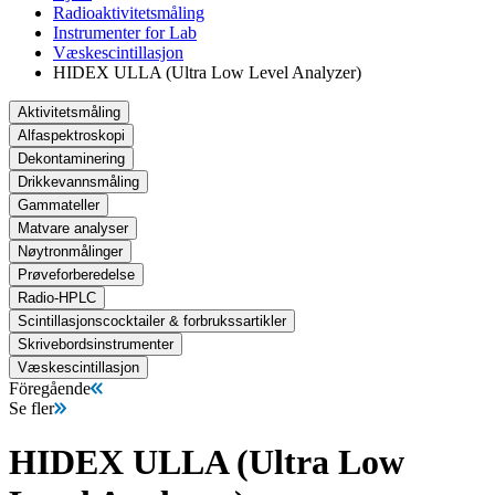
Radioaktivitetsmåling
Instrumenter for Lab
Væskescintillasjon
HIDEX ULLA (Ultra Low Level Analyzer)
Aktivitetsmåling
Alfaspektroskopi
Dekontaminering
Drikkevannsmåling
Gammateller
Matvare analyser
Nøytronmålinger
Prøveforberedelse
Radio-HPLC
Scintillasjonscocktailer & forbrukssartikler
Skrivebordsinstrumenter
Væskescintillasjon
Föregående
Se fler
HIDEX ULLA (Ultra Low