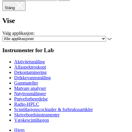
Stäng
Vise
Valg applikasjon:
Instrumenter for Lab
Aktivitetsmåling
Alfaspektroskopi
Dekontaminering
Drikkevannsmåling
Gammateller
Matvare analyser
Nøytronmålinger
Prøveforberedelse
Radio-HPLC
Scintillasjonscocktailer & forbrukssartikler
Skrivebordsinstrumenter
Væskescintillasjon
Hjem