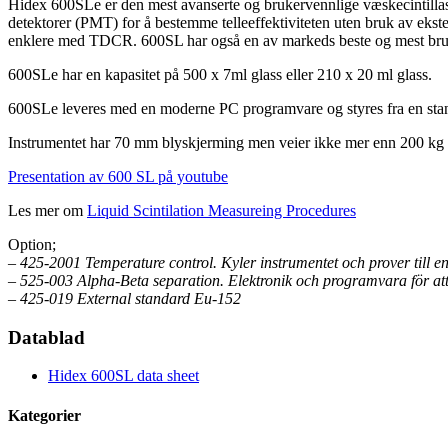
Hidex 600SLe er den mest avanserte og brukervennlige væskecintilla
detektorer (PMT) for å bestemme telleeffektiviteten uten bruk av ekste
enklere med TDCR. 600SL har også en av markeds beste og mest bruke
600SLe har en kapasitet på 500 x 7ml glass eller 210 x 20 ml glass.
600SLe leveres med en moderne PC programvare og styres fra en stand
Instrumentet har 70 mm blyskjerming men veier ikke mer enn 200 kg og 
Presentation av 600 SL på youtube
Les mer om
Liquid Scintilation Measureing Procedures
Option;
– 425-2001
Temperature control
. Kyler instrumentet och prover till 
– 525-003
Alpha-Beta separation
. Elektronik och programvara för at
– 425-019
External standard
Eu-152
Datablad
Hidex 600SL data sheet
Kategorier