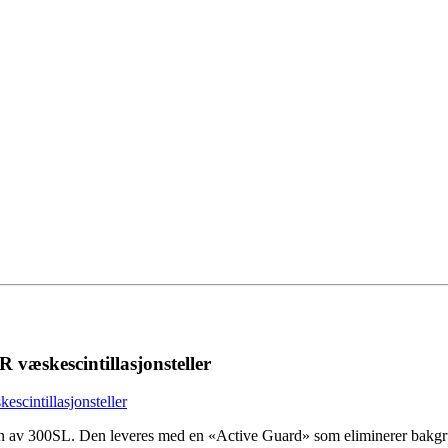
æskescintillasjonsteller
v 300SL. Den leveres med en «Active Guard» som eliminerer bakgrun