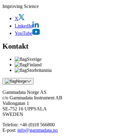
Improving Science
X
LinkedIn
YouTube
Kontakt
Sverige
Finland
Storbritannia
Norge
Gammadata Norge AS
c/o Gammadata Instrument AB
Vallongatan 1
SE-752 16 UPPSALA
SWEDEN
Telefon:
+46 (0)18 566800
E-post:
info@gammadata.no