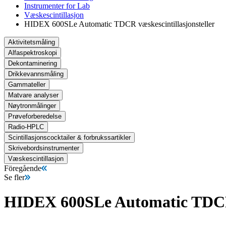
Instrumenter for Lab
Væskescintillasjon
HIDEX 600SLe Automatic TDCR væskescintillasjonsteller
Aktivitetsmåling
Alfaspektroskopi
Dekontaminering
Drikkevannsmåling
Gammateller
Matvare analyser
Nøytronmålinger
Prøveforberedelse
Radio-HPLC
Scintillasjonscocktailer & forbrukssartikler
Skrivebordsinstrumenter
Væskescintillasjon
Föregående
Se fler
HIDEX 600SLe Automatic TDCR v