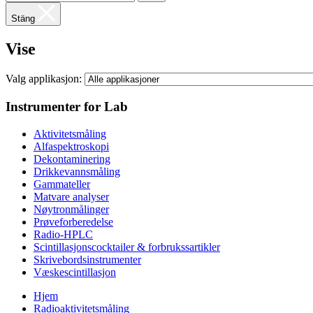
Stäng
Vise
Valg applikasjon:
Instrumenter for Lab
Aktivitetsmåling
Alfaspektroskopi
Dekontaminering
Drikkevannsmåling
Gammateller
Matvare analyser
Nøytronmålinger
Prøveforberedelse
Radio-HPLC
Scintillasjonscocktailer & forbrukssartikler
Skrivebordsinstrumenter
Væskescintillasjon
Hjem
Radioaktivitetsmåling