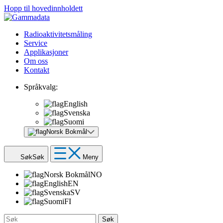
Hopp til hovedinnholdett
Radioaktivitetsmåling
Service
Applikasjoner
Om oss
Kontakt
Språkvalg:
English
Svenska
Suomi
Norsk Bokmål
Søk
Søk
Meny
Norsk Bokmål
NO
English
EN
Svenska
SV
Suomi
FI
Søk