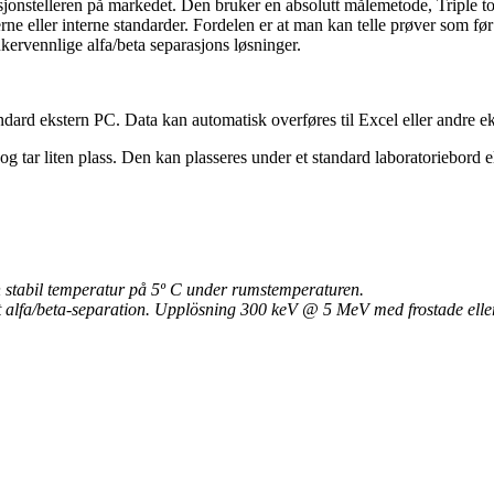
sjonstelleren på markedet. Den bruker en absolutt målemetode, Tripl
rne eller interne standarder. Fordelen er at man kan telle prøver som før
rvennlige alfa/beta separasjons løsninger.
ard ekstern PC. Data kan automatisk overføres til Excel eller andre e
tar liten plass. Den kan plasseres under et standard laboratoriebord el
en stabil temperatur på 5º C under rumstemperaturen.
t alfa/beta-separation. Upplösning 300 keV @ 5 MeV med frostade eller