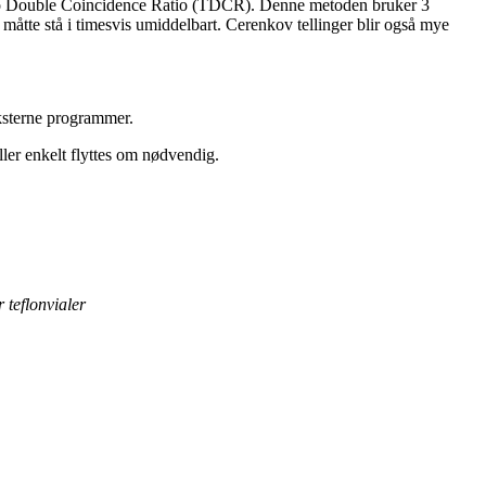
e to Double Coincidence Ratio (TDCR). Denne metoden bruker 3
 måtte stå i timesvis umiddelbart. Cerenkov tellinger blir også mye
ksterne programmer.
ler enkelt flyttes om nødvendig.
 teflonvialer