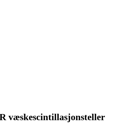
æskescintillasjonsteller