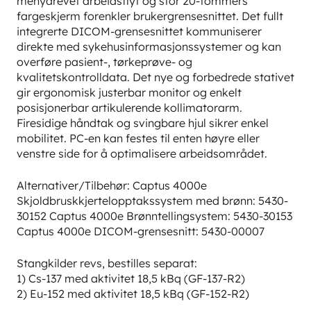
menydrevet arbeidsflyt og stor 20-tommers
fargeskjerm forenkler brukergrensesnittet. Det fullt
integrerte DICOM-grensesnittet kommuniserer
direkte med sykehusinformasjonssystemer og kan
overføre pasient-, tørkeprøve- og
kvalitetskontrolldata. Det nye og forbedrede stativet
gir ergonomisk justerbar monitor og enkelt
posisjonerbar artikulerende kollimatorarm.
Firesidige håndtak og svingbare hjul sikrer enkel
mobilitet. PC-en kan festes til enten høyre eller
venstre side for å optimalisere arbeidsområdet.
Alternativer/Tilbehør: Captus 4000e
Skjoldbruskkjertelopptakssystem med brønn: 5430-
30152 Captus 4000e Brønntellingsystem: 5430-30153
Captus 4000e DICOM-grensesnitt: 5430-00007
Stangkilder revs, bestilles separat:
1) Cs-137 med aktivitet 18,5 kBq (GF-137-R2)
2) Eu-152 med aktivitet 18,5 kBq (GF-152-R2)