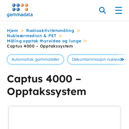
Hopp
til
Søk
Men
hovedinnholdett
Hjem
Radioaktivitetsmåling
Nukleærmedisin & PET
Måling opptak thyroidea og lunge
Captus 4000 – Opptakssystem
Automatisk gammateller
Dekontaminasjon nukleærmed
Se 
Captus 4000 –
Opptakssystem