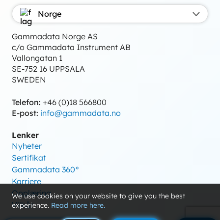
Norge
Gammadata Norge AS
c/o Gammadata Instrument AB
Vallongatan 1
SE-752 16 UPPSALA
SWEDEN
Telefon:
+46 (0)18 566800
E-post:
info@gammadata.no
Lenker
Nyheter
Sertifikat
Gammadata 360°
Karriere
Opplæring
We use cookies on your website to give you the best
Vilkår
experience.
Read more here.