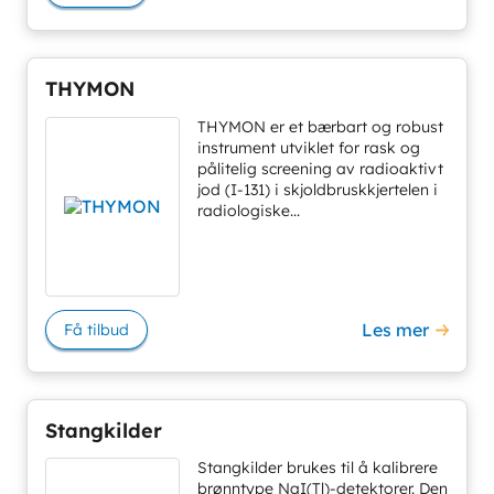
THYMON
THYMON er et bærbart og robust
instrument utviklet for rask og
pålitelig screening av radioaktivt
jod (I-131) i skjoldbruskkjertelen i
radiologiske...
Les mer
Få tilbud
Stangkilder
Stangkilder brukes til å kalibrere
brønntype NaI(Tl)-detektorer. Den