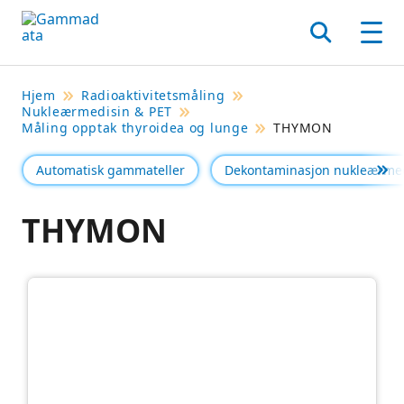
Hopp
til
Søk
Men
hovedinnholdett
Hjem
Radioaktivitetsmåling
Nukleærmedisin & PET
Måling opptak thyroidea og lunge
THYMON
Automatisk gammateller
Dekontaminasjon nukleærme
Se 
THYMON