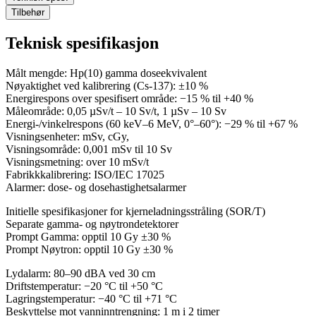
Tilbehør
Teknisk spesifikasjon
Målt mengde: Hp(10) gamma doseekvivalent
Nøyaktighet ved kalibrering (Cs-137): ±10 %
Energirespons over spesifisert område: −15 % til +40 %
Måleområde: 0,05 µSv/t – 10 Sv/t, 1 µSv – 10 Sv
Energi-/vinkelrespons (60 keV–6 MeV, 0°–60°): −29 % til +67 %
Visningsenheter: mSv, cGy,
Visningsområde: 0,001 mSv til 10 Sv
Visningsmetning: over 10 mSv/t
Fabrikkkalibrering: ISO/IEC 17025
Alarmer: dose- og dosehastighetsalarmer
Initielle spesifikasjoner for kjerneladningsstråling (SOR/T)
Separate gamma- og nøytrondetektorer
Prompt Gamma: opptil 10 Gy ±30 %
Prompt Nøytron: opptil 10 Gy ±30 %
Lydalarm: 80–90 dBA ved 30 cm
Driftstemperatur: −20 °C til +50 °C
Lagringstemperatur: −40 °C til +71 °C
Beskyttelse mot vanninntrengning: 1 m i 2 timer