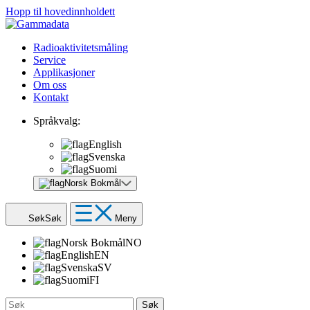
Hopp til hovedinnholdett
Radioaktivitetsmåling
Service
Applikasjoner
Om oss
Kontakt
Språkvalg:
English
Svenska
Suomi
Norsk Bokmål
Søk
Søk
Meny
Norsk Bokmål
NO
English
EN
Svenska
SV
Suomi
FI
Søk