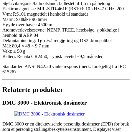
Støt-/vibrasjons-/fallmotstand: falltestet til 1,5 m på betong
Elektromagnetisk: MIL-STD-461F (RS103: 10 kHz–7 GHz, 200
V/m; RS101 magnetfelt i henhold til standard)
Marin: Salttåke 96 timer
Høyde over havet: 4500 m
Atomoverlevelsesevne: NEMP, TREE, hetebølge, sjokkbølge i
henhold til AEP‑04
Dekontaminering: Tørr-/våtrengjøring og DS2′-kompatibel
Mål: 80,4 × 48 × 9,7 mm
Vekt: ≤ 50 g
Batteri: Renata CR2450; Typisk levetid ~9,5 måneder
Standarder: ANSI N42.20 vinkelrespons (merk: forskjellig fra IEC
61526)
Relaterte produkter
DMC 3000 - Elektronisk dosimeter
DMC 3000 er en direktevisende personlig dosimeter (EPD) for bruk
som et personlig strålingsbeskyttelsesinstrument. Displayet viser