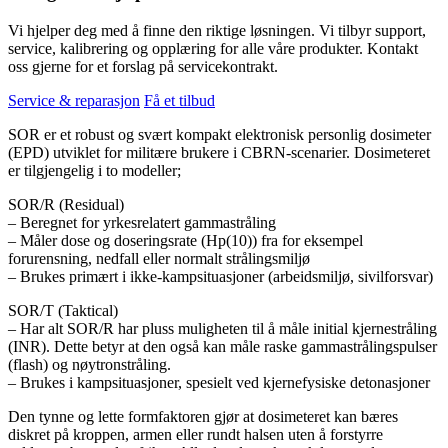
Vi hjelper deg med å finne den riktige løsningen. Vi tilbyr support,
service, kalibrering og opplæring for alle våre produkter. Kontakt
oss gjerne for et forslag på servicekontrakt.
Service & reparasjon
Få et tilbud
SOR er et robust og svært kompakt elektronisk personlig dosimeter
(EPD) utviklet for militære brukere i CBRN-scenarier. Dosimeteret
er tilgjengelig i to modeller;
SOR/R (Residual)
– Beregnet for yrkesrelatert gammastråling
– Måler dose og doseringsrate (Hp(10)) fra for eksempel
forurensning, nedfall eller normalt strålingsmiljø
– Brukes primært i ikke-kampsituasjoner (arbeidsmiljø, sivilforsvar)
SOR/T (Taktical)
– Har alt SOR/R har pluss muligheten til å måle initial kjernestråling
(INR). Dette betyr at den også kan måle raske gammastrålingspulser
(flash) og nøytronstråling.
– Brukes i kampsituasjoner, spesielt ved kjernefysiske detonasjoner
Den tynne og lette formfaktoren gjør at dosimeteret kan bæres
diskret på kroppen, armen eller rundt halsen uten å forstyrre