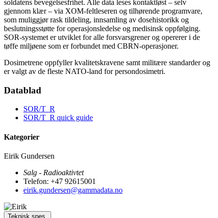
soldatens bevegelsesfrihet. Alle data leses kontaktløst – selv
gjennom klær – via XOM-feltleseren og tilhørende programvare,
som muliggjør rask tildeling, innsamling av dosehistorikk og
beslutningsstøtte for operasjonsledelse og medisinsk oppfølging.
SOR-systemet er utviklet for alle forsvarsgrener og opererer i de
tøffe miljøene som er forbundet med CBRN-operasjoner.
Dosimetrene oppfyller kvalitetskravene samt militære standarder og
er valgt av de fleste NATO-land for persondosimetri.
Datablad
SOR/T_R
SOR/T_R quick guide
Kategorier
Eirik Gundersen
Salg - Radioaktivtet
Telefon: +47 92615001
eirik.gundersen@gammadata.no
Teknisk spes.