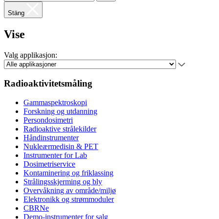
Stäng
Vise
Valg applikasjon:
Radioaktivitetsmåling
Gammaspektroskopi
Forskning og utdanning
Persondosimetri
Radioaktive strålekilder
Håndinstrumenter
Nukleærmedisin & PET
Instrumenter for Lab
Dosimetriservice
Kontaminering og friklassing
Strålingsskjerming og bly
Overvåkning av område/miljø
Elektronikk og strømmoduler
CBRNe
Demo-instrumenter for salg