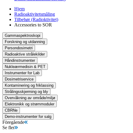
Hjem
Radioaktivitetsmåling
Tilbehør (Radioktivitet)
Accessories to SOR
Gammaspektroskopi
Forskning og utdanning
Persondosimetri
Radioaktive strålekilder
Håndinstrumenter
Nukleærmedisin & PET
Instrumenter for Lab
Dosimetriservice
Kontaminering og friklassing
Strålingsskjerming og bly
Overvåkning av område/miljø
Elektronikk og strømmoduler
CBRNe
Demo-instrumenter for salg
Föregående
Se fler