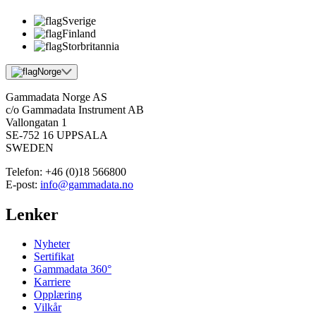
Sverige
Finland
Storbritannia
Norge
Gammadata Norge AS
c/o Gammadata Instrument AB
Vallongatan 1
SE-752 16 UPPSALA
SWEDEN
Telefon:
+46 (0)18 566800
E-post:
info@gammadata.no
Lenker
Nyheter
Sertifikat
Gammadata 360°
Karriere
Opplæring
Vilkår