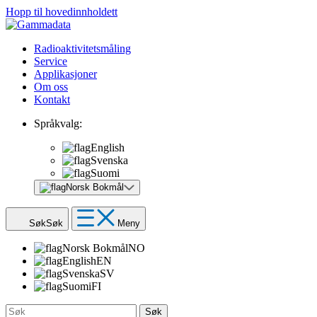
Hopp til hovedinnholdett
Radioaktivitetsmåling
Service
Applikasjoner
Om oss
Kontakt
Språkvalg:
English
Svenska
Suomi
Norsk Bokmål
Søk
Søk
Meny
Norsk Bokmål
NO
English
EN
Svenska
SV
Suomi
FI
Søk