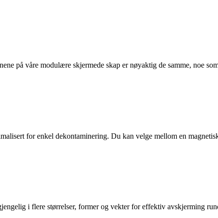
onene på våre modulære skjermede skap er nøyaktig de samme, noe som b
malisert for enkel dekontaminering. Du kan velge mellom en magnetisk 
ngelig i flere størrelser, former og vekter for effektiv avskjerming rund