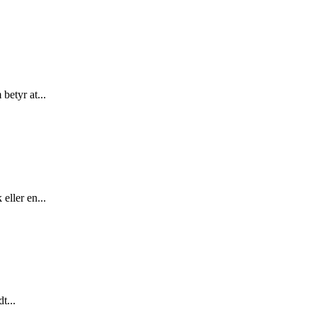
etyr at...
eller en...
t...