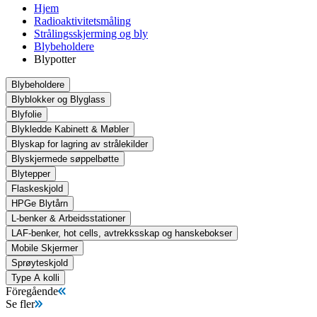
Hjem
Radioaktivitetsmåling
Strålingsskjerming og bly
Blybeholdere
Blypotter
Blybeholdere
Blyblokker og Blyglass
Blyfolie
Blykledde Kabinett & Møbler
Blyskap for lagring av strålekilder
Blyskjermede søppelbøtte
Blytepper
Flaskeskjold
HPGe Blytårn
L-benker & Arbeidsstationer
LAF-benker, hot cells, avtrekksskap og hanskebokser
Mobile Skjermer
Sprøyteskjold
Type A kolli
Föregående
Se fler