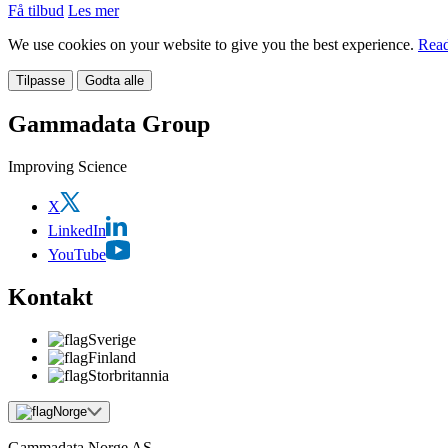
Få tilbud
Les mer
We use cookies on your website to give you the best experience.
Read
Tilpasse
Godta alle
Gammadata Group
Improving Science
X
LinkedIn
YouTube
Kontakt
Sverige
Finland
Storbritannia
Norge
Gammadata Norge AS