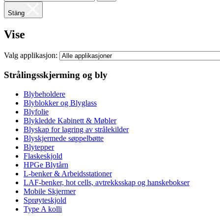
Stäng
Vise
Valg applikasjon:
Strålingsskjerming og bly
Blybeholdere
Blyblokker og Blyglass
Blyfolie
Blykledde Kabinett & Møbler
Blyskap for lagring av strålekilder
Blyskjermede søppelbøtte
Blytepper
Flaskeskjold
HPGe Blytårn
L-benker & Arbeidsstationer
LAF-benker, hot cells, avtrekksskap og hanskebokser
Mobile Skjermer
Sprøyteskjold
Type A kolli