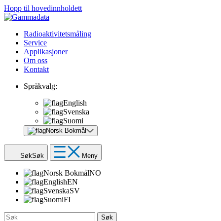
Hopp til hovedinnholdett
Radioaktivitetsmåling
Service
Applikasjoner
Om oss
Kontakt
Språkvalg:
English
Svenska
Suomi
Norsk Bokmål
Søk
Søk
Meny
Norsk Bokmål
NO
English
EN
Svenska
SV
Suomi
FI
Søk