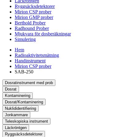
Läckröntgen
Ryggsäcksdetektorer
Mirion CSP prober
Mirion GMP prober
Berthold Prober
Radhound Prober
Mjukvara för dosberäkningar
Simulering
Hem
Radioaktivitetsmätning
Handinstrument
Mirion CSP prober
SAB-250
Dosratinstrument med prob
Dosrat
Kontaminering
Dosrat/Kontaminering
Nuklididentifiering
Jonkammare
Teleskopiska instrument
Läckröntgen
Ryggsäcksdetektorer