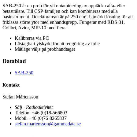
SAB-250 är en prob för ytkontaminering av upptäcka alfa- eller
betastrålare. Till CSP-familjen och kan kombineras med alla
basinstrument. Detektorarean är på 250 cm². Utmärkt lösning för att
friklassa större ytor med enhandsgrepp. Fungerar med RDS-31,
Colibri, Avior, MIP-10 med flera.
Kalibreras via PC
Löstagbart ytskydd för att rengöring av folie
Mätläge väljs på probhandtaget
Datablad
SAB-250
Kontakt
Stefan Mårtensson
Sälj - Radioaktivitet
Telefon: +46 (0)18-566803
Mobil: +46 (0)76-8265837
stefan.martensson@gammadata.se