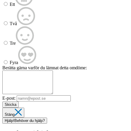
Ett
Två
Tre
Fyra
Berätta gärna varför du lämnat detta omdöme:
E-post:
Skicka
Stäng
Hjälp!
Behöver du hjälp?