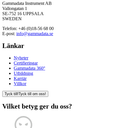
Gammadata Instrument AB
Vallongatan 1
SE-752 16 UPPSALA
SWEDEN
Telefon:
+46 (0)18-56 68 00
E-post:
info@gammadata.se
Länkar
Nyheter
Certifieringar
Gammadata 360°
Utbildning
Karriär
Villkor
Tyck till!
Tyck till om oss!
Vilket betyg ger du oss?