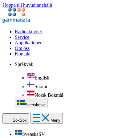
Hoppa till huvudinnehållt
Radioaktivitet
Service
Applikationer
Om oss
Kontakt
Språkval:
English
Suomi
Norsk Bokmål
Svenska
Sök
Sök
Meny
Svenska
SV