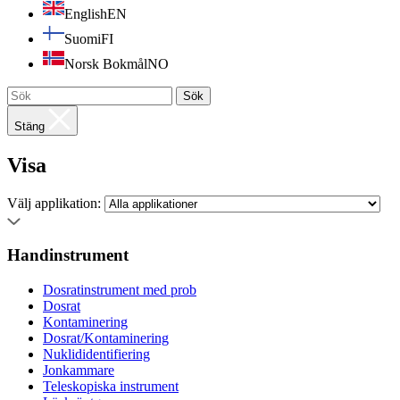
English
EN
Suomi
FI
Norsk Bokmål
NO
Sök
Stäng
Visa
Välj applikation:
Handinstrument
Dosratinstrument med prob
Dosrat
Kontaminering
Dosrat/Kontaminering
Nuklididentifiering
Jonkammare
Teleskopiska instrument