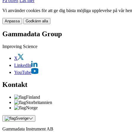
Få offert
Läs mer
Vi använder cookies för att ge dig bästa möjliga upplevelse på vår he
Anpassa
Godkänn alla
Gammadata Group
Improving Science
X
LinkedIn
YouTube
Kontakt
Finland
Storbritannien
Norge
Sverige
Gammadata Instrument AB