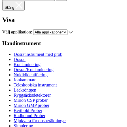
Stäng
Visa
Välj applikation:
Handinstrument
Dosratinstrument med prob
Dosrat
Kontaminering
Dosrat/Kontaminering
Nuklididentifiering
Jonkammare
Teleskopiska instrument
Läckröntgen
Ryggsäcksdetektorer
Mirion CSP prober
Mirion GMP prober
Berthold Prober
Radhound Prober
Mjukvara för dosberäkningar
Simulering