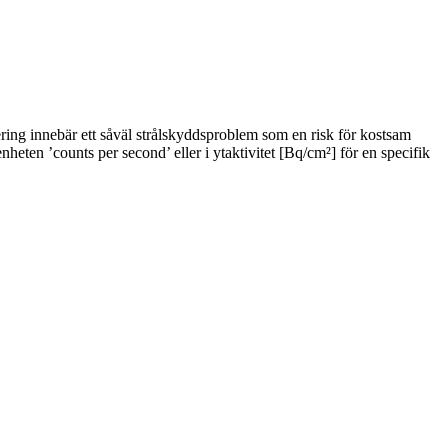
ring innebär ett såväl strålskyddsproblem som en risk för kostsam
eten ’counts per second’ eller i ytaktivitet [Bq/cm²] för en specifik