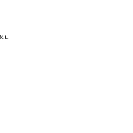
d i...