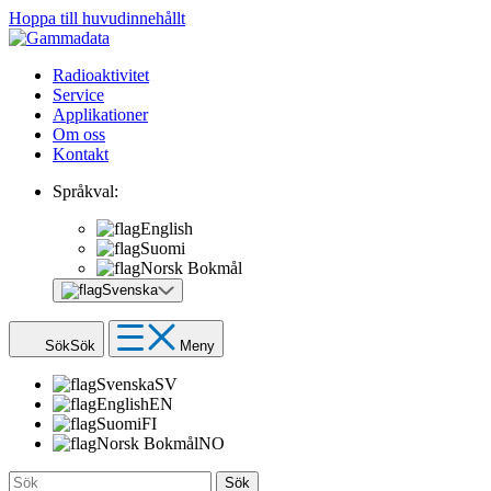
Hoppa till huvudinnehållt
Radioaktivitet
Service
Applikationer
Om oss
Kontakt
Språkval:
English
Suomi
Norsk Bokmål
Svenska
Sök
Sök
Meny
Svenska
SV
English
EN
Suomi
FI
Norsk Bokmål
NO
Sök