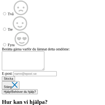
Två
Tre
Fyra
Berätta gärna varför du lämnat detta omdöme:
E-post:
Skicka
Stäng
Hjälp!
Behöver du hjälp?
Hur kan vi hjälpa?