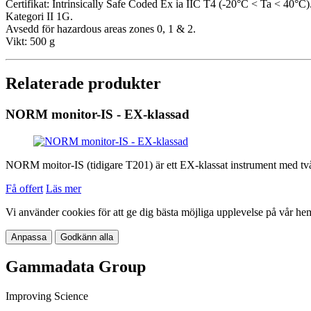
Certifikat: Intrinsically Safe Coded Ex ia IIC T4 (-20°C < Ta < 40°C)
Kategori II 1G.
Avsedd för hazardous areas zones 0, 1 & 2.
Vikt: 500 g
Relaterade produkter
NORM monitor-IS - EX-klassad
NORM moitor-IS (tidigare T201) är ett EX-klassat instrument med två p
Få offert
Läs mer
Vi använder cookies för att ge dig bästa möjliga upplevelse på vår he
Anpassa
Godkänn alla
Gammadata Group
Improving Science