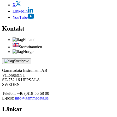
X
LinkedIn
YouTube
Kontakt
Finland
Storbritannien
Norge
Sverige
Gammadata Instrument AB
Vallongatan 1
SE-752 16 UPPSALA
SWEDEN
Telefon:
+46 (0)18-56 68 00
E-post:
info@gammadata.se
Länkar