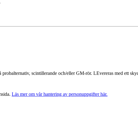
.
robalternativ, scintillerande och/eller GM-rör. LEvereras med ett skyd
msida.
Läs mer om vår hantering av personuppgifter här.