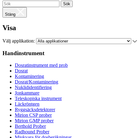
Sök
Stäng
Visa
Välj applikation:
Handinstrument
Dosratinstrument med prob
Dosrat
Kontaminering
Dosrat/Kontaminering
Nuklididentifiering
Jonkammare
Teleskopiska instrument
Läckröntgen
Ryggsäcksdetektorer
Mirion CSP prober
Mirion GMP prober
Berthold Prober
Radhound Prober
Mjukvara för dosberäkningar