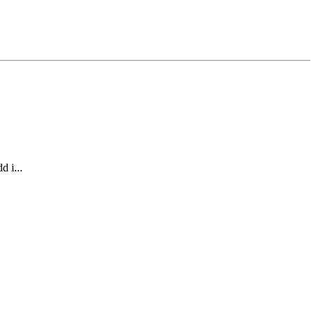
d i...