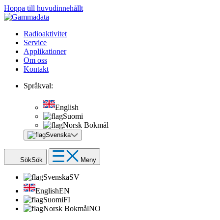
Hoppa till huvudinnehållt
Radioaktivitet
Service
Applikationer
Om oss
Kontakt
Språkval:
English
Suomi
Norsk Bokmål
Svenska
Sök
Sök
Meny
Svenska
SV
English
EN
Suomi
FI
Norsk Bokmål
NO