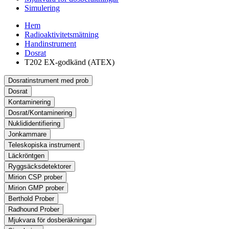
Simulering
Hem
Radioaktivitetsmätning
Handinstrument
Dosrat
T202 EX-godkänd (ATEX)
Dosratinstrument med prob
Dosrat
Kontaminering
Dosrat/Kontaminering
Nuklididentifiering
Jonkammare
Teleskopiska instrument
Läckröntgen
Ryggsäcksdetektorer
Mirion CSP prober
Mirion GMP prober
Berthold Prober
Radhound Prober
Mjukvara för dosberäkningar