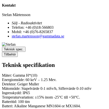
Kontakt
Stefan Mårtensson
Sälj - Radioaktivitet
Telefon: +46 (0)18-566803
Mobil: +46 (0)76-8265837
stefan.martensson@gammadata.se
Teknisk spec.
Tillbehör
Teknisk specifikation
Mäter: Gamma H*(10)
Energiområde: 60 keV – 1.25 Mev.
Detektor: Geiger Muller
Mätområde: Stapelvärde 0-1 mSv/h, Siffervärde 0-10 mSv
Ingresskydd: IP65
Temperaturvariation: ±15% inom -25°C till +50°C.
Batteritid: 100 tim
Batteri: Alkaline Manganese MN1604 or MX1604.