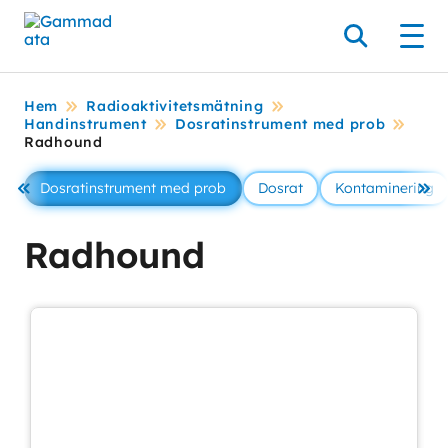
Hoppa
till
Sök
Men
huvudinnehållt
Hem
Radioaktivitetsmätning
Handinstrument
Dosratinstrument med prob
Radhound
Dosratinstrument med prob
Dosrat
Kontaminering
Föregående
Se 
Radhound